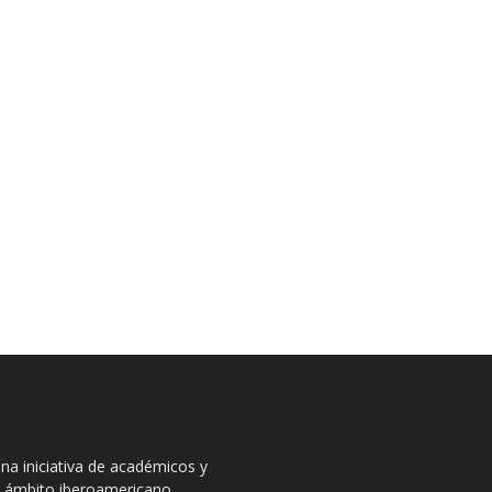
na iniciativa de académicos y
el ámbito iberoamericano.