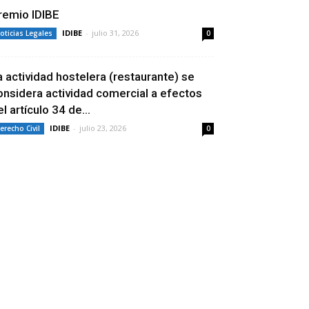
remio IDIBE
IDIBE
-
julio 31, 2026
oticias Legales
0
a actividad hostelera (restaurante) se
onsidera actividad comercial a efectos
l artículo 34 de...
IDIBE
-
julio 23, 2026
erecho Civil
0