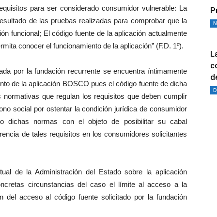
 requisitos para ser considerado consumidor vulnerable: La
P
 resultado de las pruebas realizadas para comprobar que la
N
ón funcional; El código fuente de la aplicación actualmente
mita conocer el funcionamiento de la aplicación” (F.D. 1º).
L
c
itada por la fundación recurrente se encuentra íntimamente
de
iento de la aplicación BOSCO pues el código fuente de dicha
D
s normativas que regulan los requisitos que deben cumplir
no social por ostentar la condición jurídica de consumidor
ico dichas normas con el objeto de posibilitar su cabal
encia de tales requisitos en los consumidores solicitantes
tual de la Administración del Estado sobre la aplicación
cretas circunstancias del caso el límite al acceso a la
ón del acceso al código fuente solicitado por la fundación