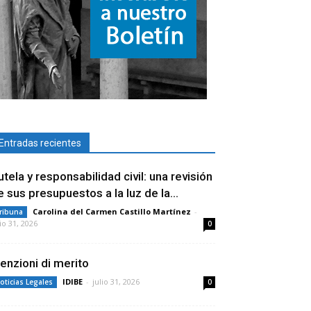
Entradas recientes
utela y responsabilidad civil: una revisión
e sus presupuestos a la luz de la...
Carolina del Carmen Castillo Martínez
-
ribuna
lio 31, 2026
0
enzioni di merito
IDIBE
-
julio 31, 2026
oticias Legales
0