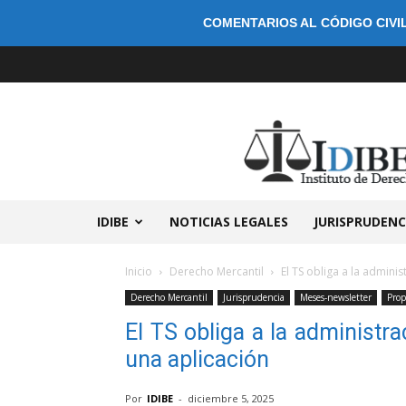
COMENTARIOS AL CÓDIGO CIVIL
IDIBE
NOTICIAS LEGALES
JURISPRUDENC
Inicio
Derecho Mercantil
El TS obliga a la adminis
Derecho Mercantil
Jurisprudencia
Meses-newsletter
Prop
El TS obliga a la administra
una aplicación
Por
IDIBE
-
diciembre 5, 2025