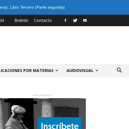
era)
,
Libro Tercero (Parte segunda)
AM
Boletín
Contacto
LICACIONES POR MATERIAS
AUDIOVISUAL
- Advertisement -