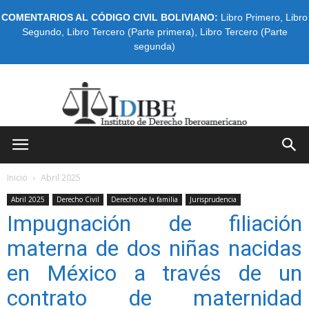
COMENTARIOS AL CÓDIGO CIVIL BOLIVIANO:
Libro Primero
,
Libro
Segundo
,
Libro Tercero (Parte primera)
,
Libro Tercero (Parte
segunda)
IDIBE
Inicio
Abril 2025
Abril 2025
Derecho Civil
Derecho de la familia
Jurisprudencia
Impugnación de filiación
materna de dos niñas nacidas
en México a través de un
contrato de maternidad