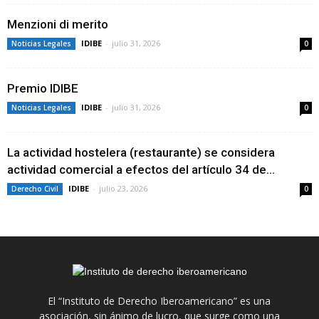
Menzioni di merito
IDIBE
-
julio 31, 2026
Noticias Legales
0
Premio IDIBE
IDIBE
-
julio 31, 2026
Noticias Legales
0
La actividad hostelera (restaurante) se considera
actividad comercial a efectos del artículo 34 de...
IDIBE
-
julio 23, 2026
Derecho Civil
0
El “Instituto de Derecho Iberoamericano” es una
asociación, sin ánimo de lucro, que surge como una