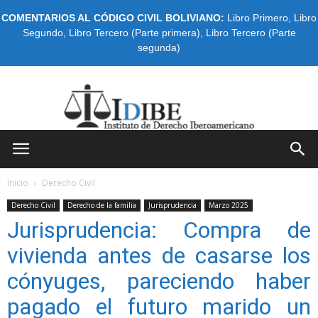
COMENTARIOS AL CÓDIGO CIVIL BOLIVIANO:
Libro Primero
,
Libro
Segundo
,
Libro Tercero (Parte primera)
,
Libro Tercero (Parte
segunda)
IDIBE
Inicio
Derecho Civil
Derecho Civil
Derecho de la familia
Jurisprudencia
Marzo 2025
Jurisprudencia: Compra de
vivienda antes de casarse los
cónyuges, pareciendo haber
pagado el futuro marido un