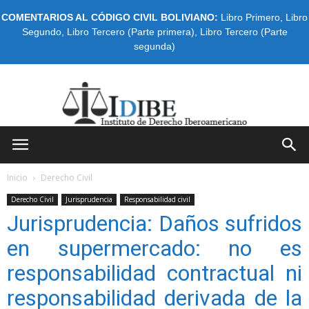
COMENTARIOS AL CÓDIGO CIVIL BOLIVIANO:
Libro Primero
,
Libro
Segundo
,
Libro Tercero (Parte primera)
,
Libro Tercero (Parte
segunda)
IDIBE
Inicio
Derecho Civil
Derecho Civil
Jurisprudencia
Responsabilidad civil
Jurisprudencia: Daños sufridos
en supermercado: no es
responsabilidad contractual ni
responsabilidad derivada de la