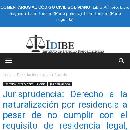
COMENTARIOS AL CÓDIGO CIVIL BOLIVIANO:
Libro Primero
,
Libro
Segundo
,
Libro Tercero (Parte primera)
,
Libro Tercero (Parte
segunda)
IDIBE
Inicio
Derecho Internacional Privado
Derecho Internacional Privado
Jurisprudencia
Jurisprudencia: Derecho a la
naturalización por residencia a
pesar de no cumplir con el
requisito de residencia legal,