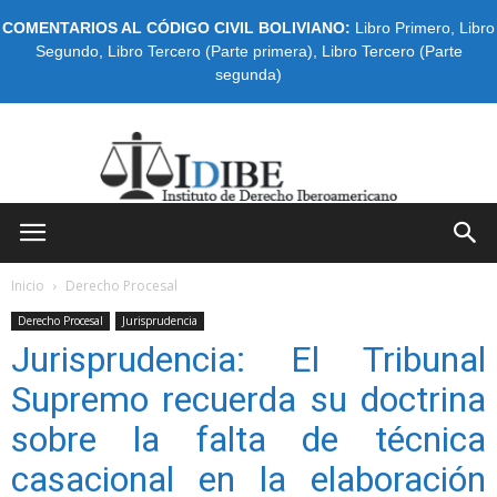
COMENTARIOS AL CÓDIGO CIVIL BOLIVIANO:
Libro Primero
,
Libro
Segundo
,
Libro Tercero (Parte primera)
,
Libro Tercero (Parte
segunda)
IDIBE
Inicio
Derecho Procesal
Derecho Procesal
Jurisprudencia
Jurisprudencia: El Tribunal
Supremo recuerda su doctrina
sobre la falta de técnica
casacional en la elaboración