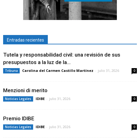
Entradas recientes
Tutela y responsabilidad civil: una revisión de sus
presupuestos a la luz de la...
Carolina del Carmen Castillo Martínez
-
julio 31, 2026
Tribuna
0
Menzioni di merito
IDIBE
-
julio 31, 2026
Noticias Legales
0
Premio IDIBE
IDIBE
-
julio 31, 2026
Noticias Legales
0