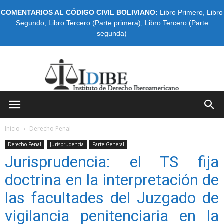
COMENTARIOS AL CÓDIGO CIVIL BOLIVIANO:
Libro Primero
,
Libro
Segundo
,
Libro Tercero (Parte primera)
,
Libro Tercero (Parte
segunda)
IDIBE
Inicio
Derecho Penal
Derecho Penal
Jurisprudencia
Parte General
Jurisprudencia: el TS fija
doctrina en la interpretación de
las facultades del Juzgado de
vigilancia penitenciaria en la