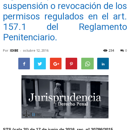
suspensión o revocación de los
permisos regulados en el art.
157.1 del Reglamento
Penitenciario.
Por
IDIBE
-
octubre 12, 2016
234
0
STS (sala 2ª) de 17 de junio de 2016, rec. nº 20786/2015.