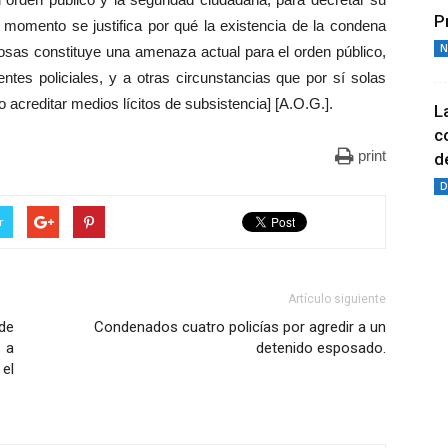
P
 momento se justifica por qué la existencia de la condena
N
cosas constituye una amenaza actual para el orden público,
tes policiales, y a otras circunstancias que por sí solas
o acreditar medios lícitos de subsistencia] [A.O.G.].
L
c
print
de
D
r
Artículo siguiente
de
Condenados cuatro policías por agredir a un
 a
detenido esposado.
el