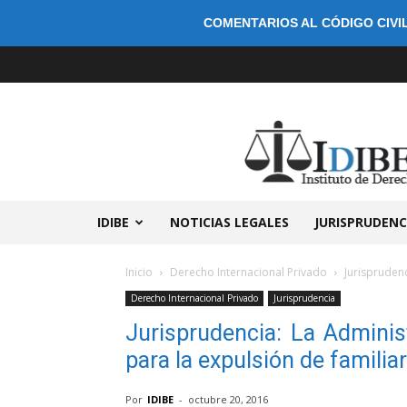
COMENTARIOS AL CÓDIGO CIVIL
IDIBE
NOTICIAS LEGALES
JURISPRUDENC
Inicio
Derecho Internacional Privado
Jurisprudenc
Derecho Internacional Privado
Jurisprudencia
Jurisprudencia: La Administ
para la expulsión de familia
Por
IDIBE
-
octubre 20, 2016