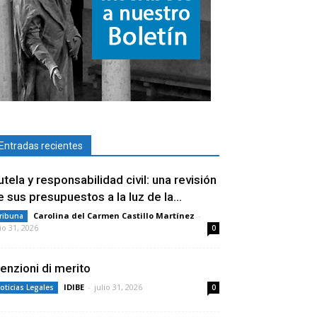
Entradas recientes
utela y responsabilidad civil: una revisión
e sus presupuestos a la luz de la...
Carolina del Carmen Castillo Martínez
-
ribuna
lio 31, 2026
0
enzioni di merito
IDIBE
-
julio 31, 2026
oticias Legales
0