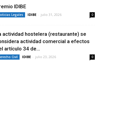
remio IDIBE
IDIBE
-
julio 31, 2026
oticias Legales
0
a actividad hostelera (restaurante) se
onsidera actividad comercial a efectos
l artículo 34 de...
IDIBE
-
julio 23, 2026
erecho Civil
0