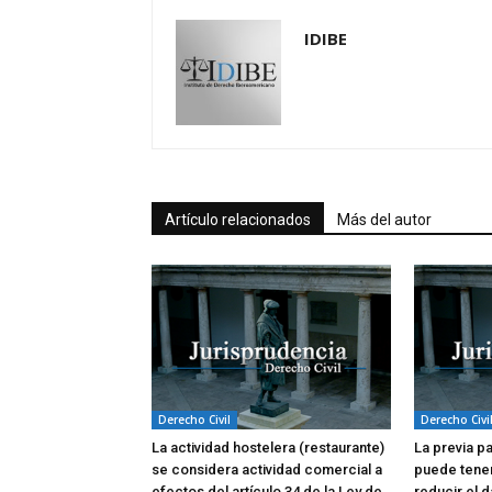
IDIBE
Artículo relacionados
Más del autor
Derecho Civil
Derecho Civi
La actividad hostelera (restaurante)
La previa p
se considera actividad comercial a
puede tene
efectos del artículo 34 de la Ley de
reducir el d