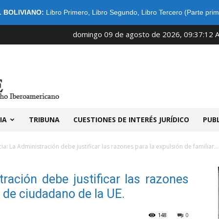
 BOLIVIANO:
Libro Primero
,
Libro Segundo
,
Libro Tercero (Parte prim
domingo 09 de agosto de 2026, 09:37:12 
IDIBE
IA
TRIBUNA
CUESTIONES DE INTERÉS JURÍDICO
PUB
ia: La Administración debe justificar las razones para la expulsión de familiar...
ración debe justificar las razones
r de ciudadano de la UE.
148
0