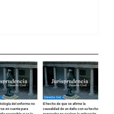
l
Derecho Civil
atología del enfermo no
El hecho de que se afirme la
rse en cuenta para
causalidad de un daño con su hecho
año resarcible si es la
generador no excluye la aplicación