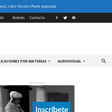
era)
,
Libro Tercero (Parte segunda)
AM
Boletín
Contacto
LICACIONES POR MATERIAS
AUDIOVISUAL
- Advertisement -