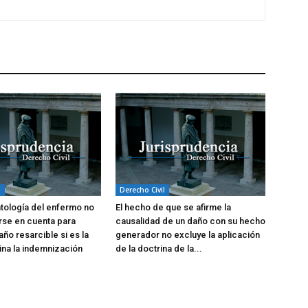
l
Derecho Civil
atología del enfermo no
El hecho de que se afirme la
rse en cuenta para
causalidad de un daño con su hecho
año resarcible si es la
generador no excluye la aplicación
na la indemnización
de la doctrina de la...