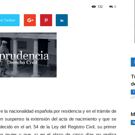
132
0
en Twitter
T
d
T
ju
re la nacionalidad española por residencia y en el trámite de
M
 en suspenso la extensión del acta de nacimiento y que se
N
lecido en el art. 54 de la Ley del Registro Civil, su primer
na mujer y que, si en el plazo de cinco días no realiza