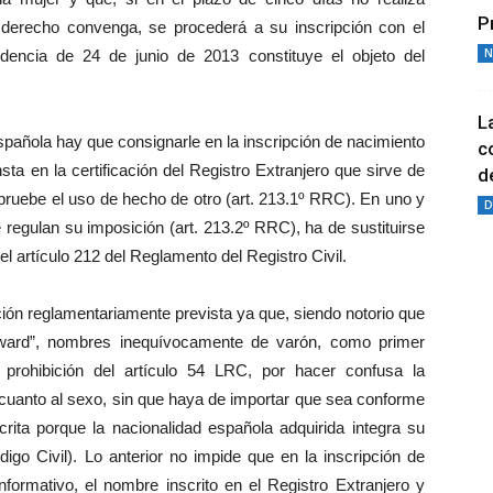
P
 derecho convenga, se procederá a su inscripción con el
N
dencia de 24 de junio de 2013 constituye el objeto del
L
 española hay que consignarle en la inscripción de nacimiento
c
ta en la certificación del Registro Extranjero que sirve de
de
e pruebe el uso de hecho de otro (art. 213.1º RRC). En uno y
D
 regulan su imposición (art. 213.2º RRC), ha de sustituirse
el artículo 212 del Reglamento del Registro Civil.
ción reglamentariamente prevista ya que, siendo notorio que
dward”, nombres inequívocamente de varón, como primer
rohibición del artículo 54 LRC, por hacer confusa la
en cuanto al sexo, sin que haya de importar que sea conforme
scrita porque la nacionalidad española adquirida integra su
digo Civil). Lo anterior no impide que en la inscripción de
formativo, el nombre inscrito en el Registro Extranjero y