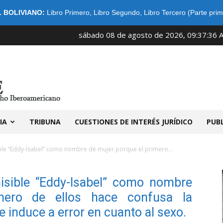
 BOLIVIANO:
Libro Primero
,
Libro Segundo
,
Libro Tercero (Parte prim
sábado 08 de agosto de 2026, 09:37:36 
IDIBE
IA
TRIBUNA
CUESTIONES DE INTERÉS JURÍDICO
PUB
ble “Eddy-Isabel” como nombre de mujer porque el primero...
isible “Eddy-Isabel” como nombre
mero de ellos hace confusa la
e induce a error en cuanto al sexo.