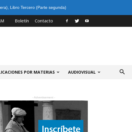
era)
,
Libro Tercero (Parte segunda)
AM
Boletín
Contacto
LICACIONES POR MATERIAS
AUDIOVISUAL
- Advertisement -