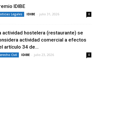
remio IDIBE
IDIBE
-
julio 31, 2026
oticias Legales
0
a actividad hostelera (restaurante) se
onsidera actividad comercial a efectos
l artículo 34 de...
IDIBE
-
julio 23, 2026
erecho Civil
0