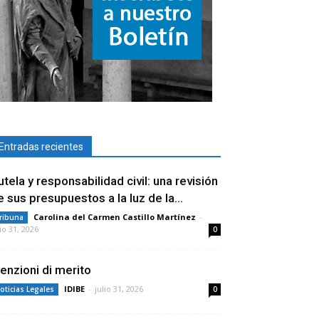
Entradas recientes
utela y responsabilidad civil: una revisión
e sus presupuestos a la luz de la...
Carolina del Carmen Castillo Martínez
-
ribuna
lio 31, 2026
0
enzioni di merito
IDIBE
-
julio 31, 2026
oticias Legales
0