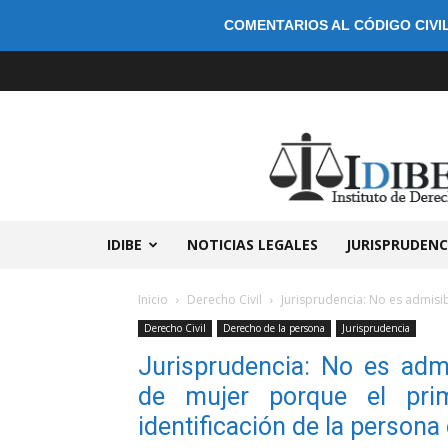
COMENTARIOS AL CÓDIGO CIVIL
IDIBE
NOTICIAS LEGALES
JURISPRUDENC
Inicio
Derecho Civil
Jurisprudencia: No es admisi
Derecho Civil
Derecho de la persona
Jurisprudencia
Jurisprudencia: No es adm
de mujer porque el pri
identificación de la persona 