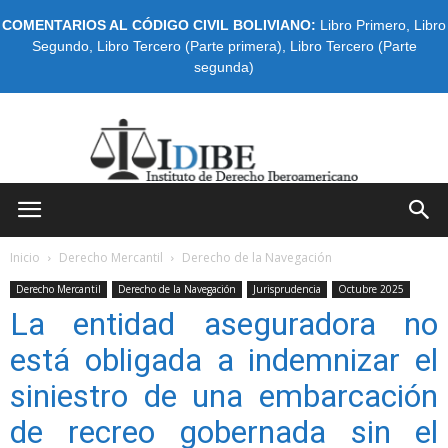
COMENTARIOS AL CÓDIGO CIVIL BOLIVIANO:
Libro Primero
,
Libro
Segundo
,
Libro Tercero (Parte primera)
,
Libro Tercero (Parte
segunda)
IDIBE
Inicio
Derecho Mercantil
Derecho de la Navegación
Derecho Mercantil
Derecho de la Navegación
Jurisprudencia
Octubre 2025
La entidad aseguradora no
está obligada a indemnizar el
siniestro de una embarcación
de recreo gobernada sin el