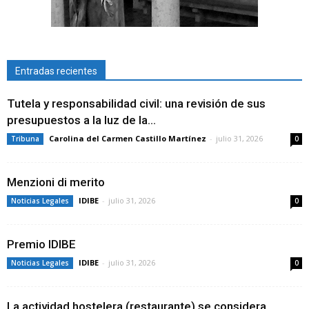
Entradas recientes
Tutela y responsabilidad civil: una revisión de sus
presupuestos a la luz de la...
Carolina del Carmen Castillo Martínez
-
julio 31, 2026
Tribuna
0
Menzioni di merito
IDIBE
-
julio 31, 2026
Noticias Legales
0
Premio IDIBE
IDIBE
-
julio 31, 2026
Noticias Legales
0
La actividad hostelera (restaurante) se considera