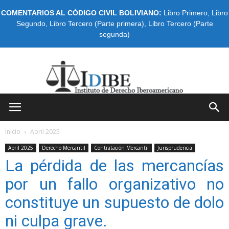
COMENTARIOS AL CÓDIGO CIVIL BOLIVIANO:
Libro Primero
,
Libro
Segundo
,
Libro Tercero (Parte primera)
,
Libro Tercero (Parte
segunda)
IDIBE
Inicio
Abril 2025
Abril 2025
Derecho Mercantil
Contratación Mercantil
Jurisprudencia
La pérdida de las mercancías
por un fallo organizativo no
constituye un supuesto de dolo
ni culpa grave.