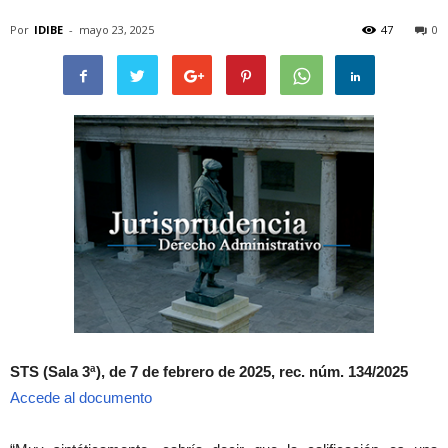
Por
IDIBE
-
mayo 23, 2025
47
0
STS (Sala 3ª), de 7 de febrero de 2025, rec. núm. 134/2025
Accede al documento