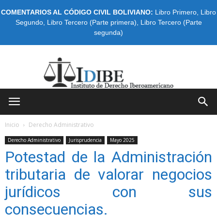
COMENTARIOS AL CÓDIGO CIVIL BOLIVIANO:
Libro Primero
,
Libro
Segundo
,
Libro Tercero (Parte primera)
,
Libro Tercero (Parte
segunda)
IDIBE
Inicio
Derecho Administrativo
Derecho Administrativo
Jurisprudencia
Mayo 2025
Potestad de la Administración
tributaria de valorar negocios
jurídicos con sus
consecuencias.