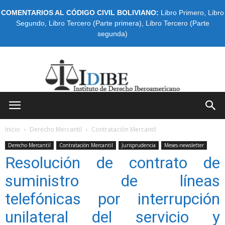
COMENTARIOS AL CÓDIGO CIVIL BOLIVIANO:
Libro Primero
,
Libro
Segundo
,
Libro Tercero (Parte primera)
,
Libro Tercero (Parte
segunda)
IDIBE
Inicio
Derecho Mercantil
Contratación Mercantil
Derecho Mercantil
Contratación Mercantil
Jurisprudencia
Meses-newsletter
Resolución de contrato de
suministro de líneas
telefónicas por interrupción
unilateral del servicio y