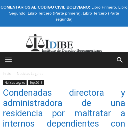
COMENTARIOS AL CÓDIGO CIVIL BOLIVIANO:
Libro Primero
,
Libro
Segundo
,
Libro Tercero (Parte primera)
,
Libro Tercero (Parte
segunda)
IDIBE
Inicio
Noticias Legales
Noticias Legales
Sept2018
Condenadas directora y
administradora de una
residencia por maltratar a
internos dependientes con