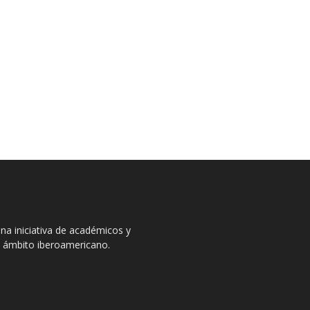
na iniciativa de académicos y
el ámbito iberoamericano.