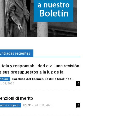
Entradas recientes
utela y responsabilidad civil: una revisión
e sus presupuestos a la luz de la...
Carolina del Carmen Castillo Martínez
-
ribuna
lio 31, 2026
0
enzioni di merito
IDIBE
-
julio 31, 2026
oticias Legales
0