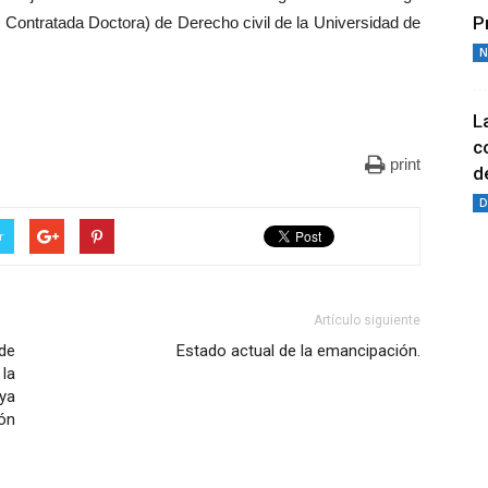
P
 Contratada Doctora) de Derecho civil de la Universidad de
N
L
c
print
de
D
r
Artículo siguiente
de
Estado actual de la emancipación.
 la
ya
ón