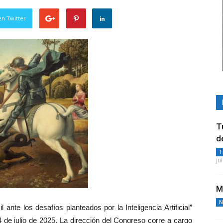
en Twitter
T
d
T
ju
M
N
 ante los desafíos planteados por la Inteligencia Artificial”
4 de julio de 2025. La dirección del Congreso corre a cargo