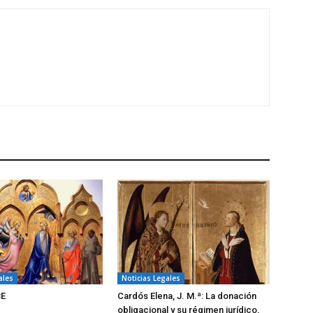
ales
Noticias Legales
BE
Cardós Elena, J. M.ª: La donación
obligacional y su régimen jurídico,