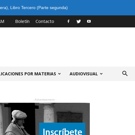
era)
,
Libro Tercero (Parte segunda)
AM
Boletín
Contacto
LICACIONES POR MATERIAS
AUDIOVISUAL
- Advertisement -