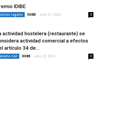
remio IDIBE
IDIBE
-
julio 31, 2026
oticias Legales
0
a actividad hostelera (restaurante) se
onsidera actividad comercial a efectos
l artículo 34 de...
IDIBE
-
julio 23, 2026
erecho Civil
0