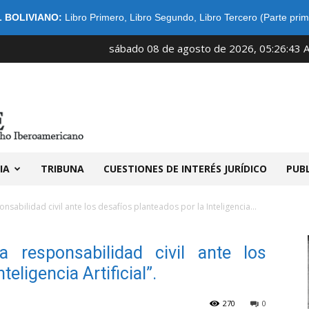
 BOLIVIANO:
Libro Primero
,
Libro Segundo
,
Libro Tercero (Parte prim
sábado 08 de agosto de 2026, 05:26:43 
IDIBE
IA
TRIBUNA
CUESTIONES DE INTERÉS JURÍDICO
PUB
nsabilidad civil ante los desafíos planteados por la Inteligencia...
a responsabilidad civil ante los
eligencia Artificial”.
270
0