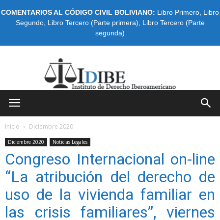
COMENTARIOS AL CÓDIGO CIVIL BOLIVIANO:
Libro Primero
,
Libro
Segundo
,
Libro Tercero (Parte primera)
,
Libro Tercero (Parte
segunda)
IDIBE
Inicio
Diciembre 2020
Diciembre 2020
Noticias Legales
Congreso Internacional on-line
“La atribución del derecho de
uso de la vivienda familiar en
las crisis familiares”, viernes