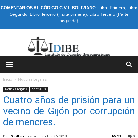
COMENTARIOS AL CÓDIGO CIVIL BOLIVIANO:
Libro Primero
,
Libro
Segundo
,
Libro Tercero (Parte primera)
,
Libro Tercero (Parte
segunda)
IDIBE
Inicio
Noticias Legales
Noticias Legales
Sept2018
Cuatro años de prisión para un
vecino de Gijón por corrupción
de menores.
Por
Guillermo
-
septiembre 26, 2018
93
0