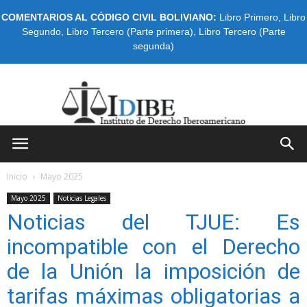
COMENTARIOS AL CÓDIGO CIVIL BOLIVIANO:
Libro Primero
,
Libro
Segundo
,
Libro Tercero (Parte primera)
,
Libro Tercero (Parte
segunda)
IDIBE
Inicio
Mayo 2025
Mayo 2025
Noticias Legales
Noticias del TJUE: Es
incompatible con el Derecho
de la Unión la imposición de
tarifas máximas obligatorias a