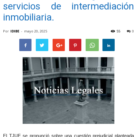
servicios de intermediación
inmobiliaria.
Por
IDIBE
-
mayo 20, 2025
55
0
El TJUE se pronunció sobre una cuestión prejudicial planteada