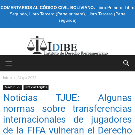
COMENTARIOS AL CÓDIGO CIVIL BOLIVIANO:
Libro Primero
,
Libro
Segundo
,
Libro Tercero (Parte primera)
,
Libro Tercero (Parte
segunda)
IDIBE
Inicio
Mayo 2025
Mayo 2025
Noticias Legales
Noticias TJUE: Algunas
normas sobre transferencias
internacionales de jugadores
de la FIFA vulneran el Derecho