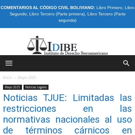
COMENTARIOS AL CÓDIGO CIVIL BOLIVIANO:
Libro Primero
,
Libro
Segundo
,
Libro Tercero (Parte primera)
,
Libro Tercero (Parte
segunda)
IDIBE
Inicio
Mayo 2025
Mayo 2025
Noticias Legales
Noticias TJUE: Limitadas las
restricciones en las
normativas nacionales al uso
de términos cárnicos en