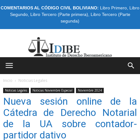
COMENTARIOS AL CÓDIGO CIVIL BOLIVIANO:
Libro Primero
,
Libro
Segundo
,
Libro Tercero (Parte primera)
,
Libro Tercero (Parte
segunda)
IDIBE
Inicio
Noticias Legales
Noticias Legales
Noticias Noviembre Especial
Noviembre 2024
Nueva sesión online de la
Cátedra de Derecho Notarial
de la UA sobre contador-
partidor dativo