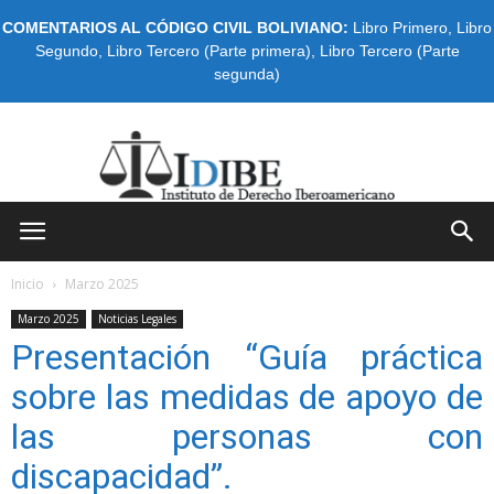
COMENTARIOS AL CÓDIGO CIVIL BOLIVIANO:
Libro Primero
,
Libro
Segundo
,
Libro Tercero (Parte primera)
,
Libro Tercero (Parte
segunda)
IDIBE
Inicio
Marzo 2025
Marzo 2025
Noticias Legales
Presentación “Guía práctica
sobre las medidas de apoyo de
las personas con
discapacidad”.