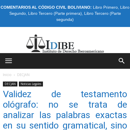
COMENTARIOS AL CÓDIGO CIVIL BOLIVIANO:
Libro Primero
,
Libro
Segundo
,
Libro Tercero (Parte primera)
,
Libro Tercero (Parte
segunda)
IDIBE
Inicio
DECJAN
DECJAN
Noticias Legales
Validez de testamento
ológrafo: no se trata de
analizar las palabras exactas
en su sentido gramatical, sino