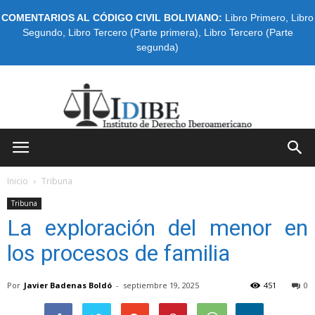
COMENTARIOS AL CÓDIGO CIVIL BOLIVIANO:
Libro Primero
,
Libro
Segundo
,
Libro Tercero (Parte primera)
,
Libro Tercero (Parte
segunda)
IDIBE
Inicio
Tribuna
Tribuna
La exploración del menor en
los procesos de familia
Por
Javier Badenas Boldó
-
septiembre 19, 2025
451
0