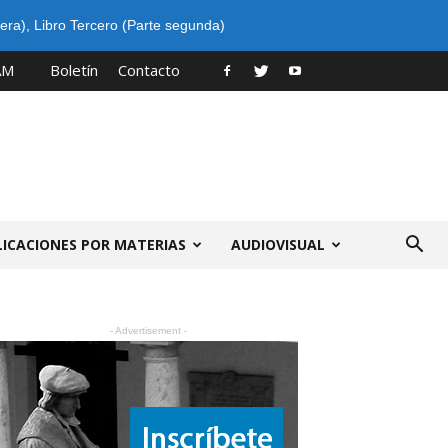
era)
,
Libro Tercero (Parte segunda)
AM
Boletín
Contacto
LICACIONES POR MATERIAS
AUDIOVISUAL
- Advertisement -