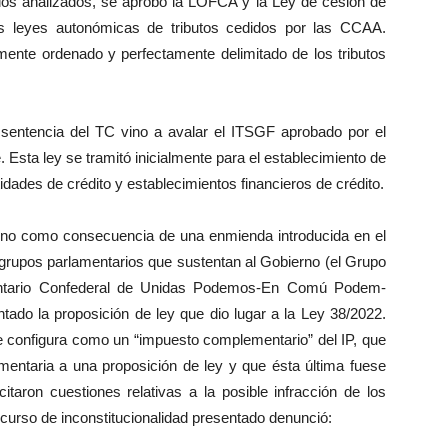
ipios analizados, se aprobó la LOFCA y la Ley de cesión de
tes leyes autonómicas de tributos cedidos por las CCAA.
mente ordenado y perfectamente delimitado de los tributos
 sentencia del TC vino a avalar el ITSGF aprobado por el
. Esta ley se tramitó inicialmente para el establecimiento de
dades de crédito y establecimientos financieros de crédito.
 vino como consecuencia de una enmienda introducida en el
grupos parlamentarios que sustentan al Gobierno (el Grupo
mentario Confederal de Unidas Podemos-En Comú Podem-
ado la proposición de ley que dio lugar a la Ley 38/2022.
e configura como un “impuesto complementario” del IP, que
mentaria a una proposición de ley y que ésta última fuese
itaron cuestiones relativas a la posible infracción de los
 recurso de inconstitucionalidad presentado denunció: