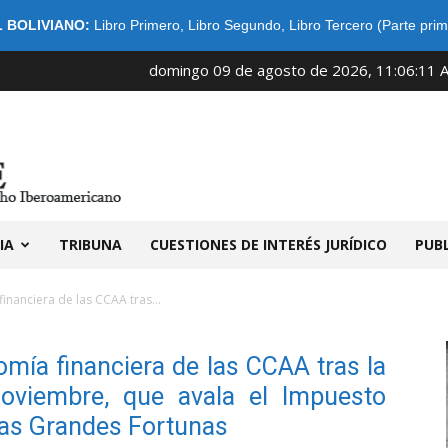
 BOLIVIANO:
Libro Primero
,
Libro Segundo
,
Libro Tercero (Parte prim
domingo 09 de agosto de 2026, 11:06:11 
IDIBE
IA
TRIBUNA
CUESTIONES DE INTERÉS JURÍDICO
PUB
financiera de las CCAA tras...
omía financiera de las CCAA tras la
viembre, que avala el Impuesto
las Grandes Fortunas