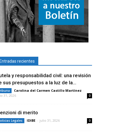
Entradas recientes
utela y responsabilidad civil: una revisión
e sus presupuestos a la luz de la...
Carolina del Carmen Castillo Martínez
-
ribuna
lio 31, 2026
0
enzioni di merito
IDIBE
-
julio 31, 2026
oticias Legales
0