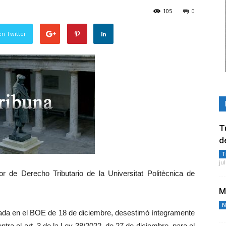
105
0
en Twitter
T
d
T
ju
 de Derecho Tributario de la Universitat Politècnica de
M
N
cada en el BOE de 18 de diciembre, desestimó íntegramente
ontra el art. 3 de la Ley 38/2022, de 27 de diciembre, para el