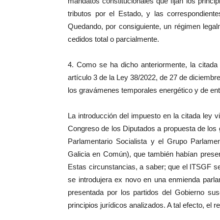
mandatos constitucionales que fijan los princ
tributos por el Estado, y las correspondien
Quedando, por consiguiente, un régimen legal
cedidos total o parcialmente.
4. Como se ha dicho anteriormente, la citada
artículo 3 de la Ley 38/2022, de 27 de diciembre
los gravámenes temporales energético y de enti
La introducción del impuesto en la citada ley
Congreso de los Diputados a propuesta de los 
Parlamentario Socialista y el Grupo Parla
Galicia en Común), que también habían present
Estas circunstancias, a saber; que el ITSGF s
se introdujera ex novo en una enmienda parla
presentada por los partidos del Gobierno susc
principios jurídicos analizados. A tal efecto, el