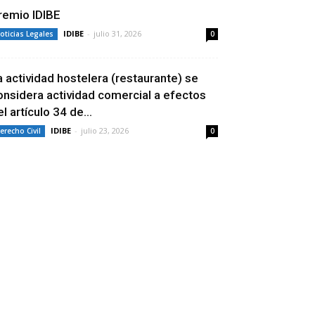
remio IDIBE
IDIBE
-
julio 31, 2026
oticias Legales
0
a actividad hostelera (restaurante) se
onsidera actividad comercial a efectos
l artículo 34 de...
IDIBE
-
julio 23, 2026
erecho Civil
0