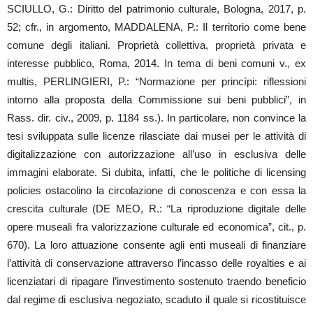
SCIULLO, G.: Diritto del patrimonio culturale, Bologna, 2017, p.
52; cfr., in argomento, MADDALENA, P.: Il territorio come bene
comune degli italiani. Proprietà collettiva, proprietà privata e
interesse pubblico, Roma, 2014. In tema di beni comuni v., ex
multis, PERLINGIERI, P.: “Normazione per princípi: riflessioni
intorno alla proposta della Commissione sui beni pubblici”, in
Rass. dir. civ., 2009, p. 1184 ss.). In particolare, non convince la
tesi sviluppata sulle licenze rilasciate dai musei per le attività di
digitalizzazione con autorizzazione all’uso in esclusiva delle
immagini elaborate. Si dubita, infatti, che le politiche di licensing
policies ostacolino la circolazione di conoscenza e con essa la
crescita culturale (DE MEO, R.: “La riproduzione digitale delle
opere museali fra valorizzazione culturale ed economica”, cit., p.
670). La loro attuazione consente agli enti museali di finanziare
l’attività di conservazione attraverso l’incasso delle royalties e ai
licenziatari di ripagare l’investimento sostenuto traendo beneficio
dal regime di esclusiva negoziato, scaduto il quale si ricostituisce