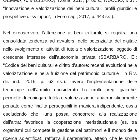
GEMMA, A. MUSSARO), Roma, 2017, p. 66 s.; NUCCIO, M.R.:
“Innovazione e valorizzazione dei beni culturali: profili giuridici e
prospettive di sviluppo”, in Foro nap., 2017, p. 443 ss.).
Nel circoscrivere l’attenzione ai beni culturali, si registra una
consolidata tendenza ad avvalersi delle potenzialità del digitale
nello svolgimento di attività di tutela e valorizzazione, oggetto di
crescente interesse dell’autonomia privata (SBARBARO, E.:
“Codice dei beni culturali e diritto d’autore: recenti evoluzioni nella
valorizzazione e nella fruizione del patrimonio culturale”, in Riv.
dir. ind., 2016, p. 63 ss.). Invero l’implementazione delle
tecnologie nell’àmbito considerato ha molti pregi giacché:
permette di coniugare tutela e valorizzazione, anacronisticamente
pensate come finalità perseguibili in maniera indipendente, ossia
escludendo che l’una possa concorrere alla realizzazione
dell’altra; favorisce la cooperazione interistituzionale (es. tra
organismi cui compete la gestione dei patrimoni e il mondo della
ricerca scientifica); rafforza il partenariato, atteso che le spinte