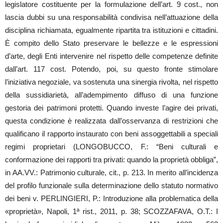
legislatore costituente per la formulazione dell’art. 9 cost., non
lascia dubbi su una responsabilità condivisa nell’attuazione della
disciplina richiamata, egualmente ripartita tra istituzioni e cittadini.
È compito dello Stato preservare le bellezze e le espressioni
d’arte, degli Enti intervenire nel rispetto delle competenze definite
dall’art. 117 cost. Potendo, poi, su questo fronte stimolare
l’iniziativa negoziale, va sostenuta una sinergia rivolta, nel rispetto
della sussidiarietà, all’adempimento diffuso di una funzione
gestoria dei patrimoni protetti. Quando investe l’agire dei privati,
questa condizione è realizzata dall’osservanza di restrizioni che
qualificano il rapporto instaurato con beni assoggettabili a speciali
regimi proprietari (LONGOBUCCO, F.: “Beni culturali e
conformazione dei rapporti tra privati: quando la proprietà obbliga”,
in AA.VV.: Patrimonio culturale, cit., p. 213. In merito all’incidenza
del profilo funzionale sulla determinazione dello statuto normativo
dei beni v. PERLINGIERI, P.: Introduzione alla problematica della
«proprietà», Napoli, 1ª rist., 2011, p. 38; SCOZZAFAVA, O.T.: I