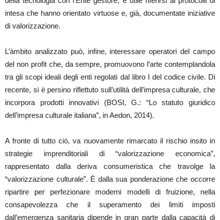
della tecnologia con l’Ente gestore, è utile riferirsi ai protocolli di
intesa che hanno orientato virtuose e, già, documentate iniziative
di valorizzazione.
L’àmbito analizzato può, infine, interessare operatori del campo
del non profit che, da sempre, promuovono l’arte contemplandola
tra gli scopi ideali degli enti regolati dal libro I del codice civile. Di
recente, si è persino riflettuto sull’utilità dell’impresa culturale, che
incorpora prodotti innovativi (BOSI, G.: “Lo statuto giuridico
dell’impresa culturale italiana”, in Aedon, 2014).
A fronte di tutto ciò, va nuovamente rimarcato il rischio insito in
strategie imprenditoriali di “valorizzazione economica”,
rappresentato dalla deriva consumeristica che travolge la
“valorizzazione culturale”. È dalla sua ponderazione che occorre
ripartire per perfezionare moderni modelli di fruizione, nella
consapevolezza che il superamento dei limiti imposti
dall’emergenza sanitaria dipende in gran parte dalla capacità di