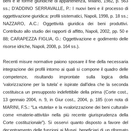
beni e le forme giuridiche di appartenenza, Milano, 1982, p. 563
ss.; D’ADDINO SERRAVALLE, P.: I nuovi beni e il processo di
oggettivazione giuridica: profili sistematici, Napoli, 1998, p. 18 ss.;
NAZZARO, A.C.: Oggettività giuridica dei beni produttivi.
Contributo allo studio dei rapporti di affitto, Napoli, 2002, pp. 50 e
88; CARAPEZZA FIGLIA, G.: Oggettivazione e godimento delle
risorse idriche, Napoli, 2008, p. 164 ss.).
Recenti misure normative paiono sposare il fine della necessaria
integrazione dei profili intorno ai quali si compone il quadro delle
competenze, risultando improntate sulla logica della
‘valorizzazione per la tutela’ e ispirate dall’idea che la seconda
costituisca un presupposto indefettibile della prima (Corte cost.,
13 gennaio 2004, n. 9, in Giur cost., 2004, p. 185 (con nota di
MARINI, F.S.: “La «tutela» e la «valorizzazione dei beni culturali»
come «materie-attività» nella più recente giurisprudenza della
Corte costituzionale”). Si osservi quanto disposto a favore del
decentramento delle funzioni ai Musei, beneficiari di un riformato