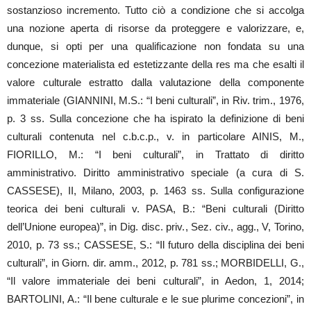
sostanzioso incremento. Tutto ciò a condizione che si accolga
una nozione aperta di risorse da proteggere e valorizzare, e,
dunque, si opti per una qualificazione non fondata su una
concezione materialista ed estetizzante della res ma che esalti il
valore culturale estratto dalla valutazione della componente
immateriale (GIANNINI, M.S.: “I beni culturali”, in Riv. trim., 1976,
p. 3 ss. Sulla concezione che ha ispirato la definizione di beni
culturali contenuta nel c.b.c.p., v. in particolare AINIS, M.,
FIORILLO, M.: “I beni culturali”, in Trattato di diritto
amministrativo. Diritto amministrativo speciale (a cura di S.
CASSESE), II, Milano, 2003, p. 1463 ss. Sulla configurazione
teorica dei beni culturali v. PASA, B.: “Beni culturali (Diritto
dell’Unione europea)”, in Dig. disc. priv., Sez. civ., agg., V, Torino,
2010, p. 73 ss.; CASSESE, S.: “Il futuro della disciplina dei beni
culturali”, in Giorn. dir. amm., 2012, p. 781 ss.; MORBIDELLI, G.,
“Il valore immateriale dei beni culturali”, in Aedon, 1, 2014;
BARTOLINI, A.: “Il bene culturale e le sue plurime concezioni”, in