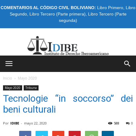
COMENTARIOS AL CÓDIGO CIVIL BOLIVIANO:
Libro Primero
,
Libro
Segundo
,
Libro Tercero (Parte primera)
,
Libro Tercero (Parte
segunda)
IDIBE
Inicio
Mayo 2020
Mayo 2020
Tribuna
Tecnologie “in soccorso” dei
beni culturali
Por
IDIBE
-
mayo 22, 2020
588
0