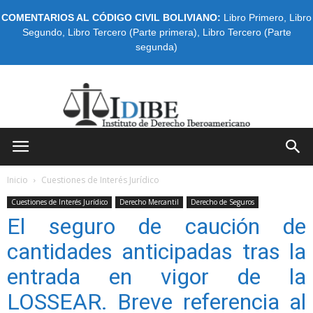
COMENTARIOS AL CÓDIGO CIVIL BOLIVIANO:
Libro Primero
,
Libro
Segundo
,
Libro Tercero (Parte primera)
,
Libro Tercero (Parte
segunda)
IDIBE
Inicio
Cuestiones de Interés Jurídico
Cuestiones de Interés Jurídico
Derecho Mercantil
Derecho de Seguros
El seguro de caución de
cantidades anticipadas tras la
entrada en vigor de la
LOSSEAR. Breve referencia al