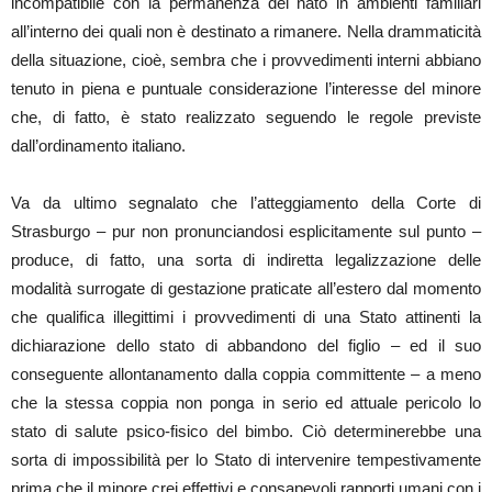
incompatibile con la permanenza del nato in ambienti familiari
all’interno dei quali non è destinato a rimanere. Nella drammaticità
della situazione, cioè, sembra che i provvedimenti interni abbiano
tenuto in piena e puntuale considerazione l’interesse del minore
che, di fatto, è stato realizzato seguendo le regole previste
dall’ordinamento italiano.
Va da ultimo segnalato che l’atteggiamento della Corte di
Strasburgo – pur non pronunciandosi esplicitamente sul punto –
produce, di fatto, una sorta di indiretta legalizzazione delle
modalità surrogate di gestazione praticate all’estero dal momento
che qualifica illegittimi i provvedimenti di una Stato attinenti la
dichiarazione dello stato di abbandono del figlio – ed il suo
conseguente allontanamento dalla coppia committente – a meno
che la stessa coppia non ponga in serio ed attuale pericolo lo
stato di salute psico-fisico del bimbo. Ciò determinerebbe una
sorta di impossibilità per lo Stato di intervenire tempestivamente
prima che il minore crei effettivi e consapevoli rapporti umani con i