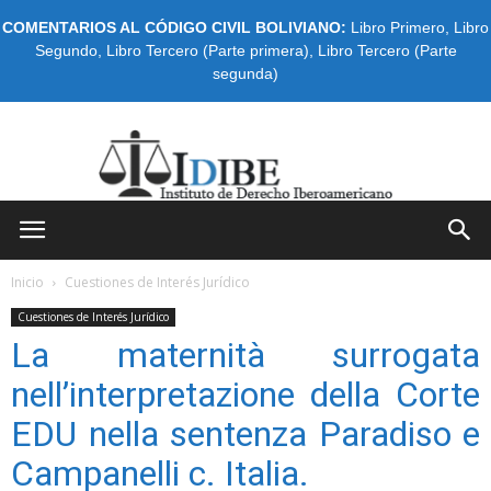
COMENTARIOS AL CÓDIGO CIVIL BOLIVIANO:
Libro Primero
,
Libro
Segundo
,
Libro Tercero (Parte primera)
,
Libro Tercero (Parte
segunda)
IDIBE
Inicio
Cuestiones de Interés Jurídico
Cuestiones de Interés Jurídico
La maternità surrogata
nell’interpretazione della Corte
EDU nella sentenza Paradiso e
Campanelli c. Italia.