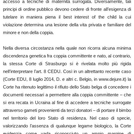
accesso a tecniche di maternità surrogata. Diversamente, tali
principi di ordine pubblico devono cedere di fronte all’esigenza di
tutelare in maniera piena il best interest of the child la cui
violazione determina una lesione della vita privata e familiare del
minore e non della coppia.
Nella diversa circostanza nella quale non ricorra alcuna minima
discendenza genetica fra coppia committente e nato, al contrario,
la stessa Corte di Strasburgo si è rivelata molto più rigida
nell’interpretare l’art. 8 CEDU. Così in un altrettanto recente caso
(Corte EDU, 8 luglio 2014, D. e altri c. Belgio, in www.dejure.it) la
Corte ha ritenuto legittimo il rifiuto dello Stato belga di concedere i
documenti necessari a permettere alla coppia committente – che
si era recata in Ucraina al fine di accedere a tecniche surrogate
attraverso gameti provenienti da terzi donatori – di portare il bimbo
nel territorio del loro Stato di residenza. Nel caso di specie,
valorizzando l’assenza di qualunque legame biologico, la Corte
evidenzia come vada riconosciuto un ampio margine di