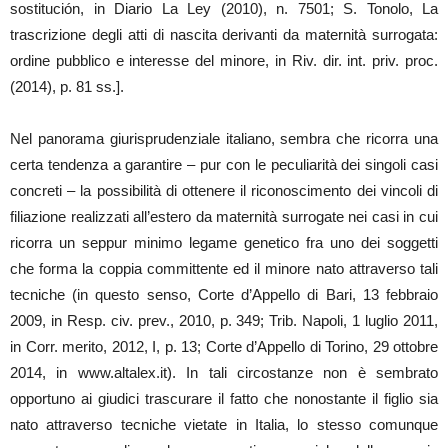
sostitución, in Diario La Ley (2010), n. 7501; S. Tonolo, La
trascrizione degli atti di nascita derivanti da maternità surrogata:
ordine pubblico e interesse del minore, in Riv. dir. int. priv. proc.
(2014), p. 81 ss.].
Nel panorama giurisprudenziale italiano, sembra che ricorra una
certa tendenza a garantire – pur con le peculiarità dei singoli casi
concreti – la possibilità di ottenere il riconoscimento dei vincoli di
filiazione realizzati all’estero da maternità surrogate nei casi in cui
ricorra un seppur minimo legame genetico fra uno dei soggetti
che forma la coppia committente ed il minore nato attraverso tali
tecniche (in questo senso, Corte d’Appello di Bari, 13 febbraio
2009, in Resp. civ. prev., 2010, p. 349; Trib. Napoli, 1 luglio 2011,
in Corr. merito, 2012, I, p. 13; Corte d’Appello di Torino, 29 ottobre
2014, in www.altalex.it). In tali circostanze non è sembrato
opportuno ai giudici trascurare il fatto che nonostante il figlio sia
nato attraverso tecniche vietate in Italia, lo stesso comunque