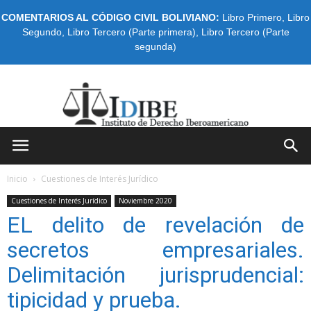
COMENTARIOS AL CÓDIGO CIVIL BOLIVIANO:
Libro Primero
,
Libro
Segundo
,
Libro Tercero (Parte primera)
,
Libro Tercero (Parte
segunda)
IDIBE
Inicio
Cuestiones de Interés Jurídico
Cuestiones de Interés Jurídico
Noviembre 2020
EL delito de revelación de
secretos empresariales.
Delimitación jurisprudencial:
tipicidad y prueba.