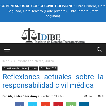
COMENTARIOS AL CÓDIGO CIVIL BOLIVIANO:
Libro Primero
,
Libro
Segundo
,
Libro Tercero (Parte primera)
,
Libro Tercero (Parte
segunda)
IDIBE
Inicio
Cuestiones de Interés Jurídico
Cuestiones de Interés Jurídico
Octubre 2025
Reflexiones actuales sobre la
responsabilidad civil médica
Por
Alejandro Sáez Anaya
-
octubre 13, 2025
246
0