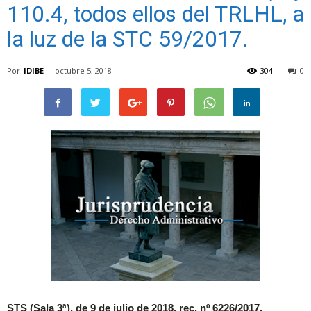
110.4, todos ellos del TRLHL, a
la luz de la STC 59/2017.
Por
IDIBE
-
octubre 5, 2018
304
0
STS (Sala 3ª), de 9 de julio de 2018, rec. nº 6226/2017.