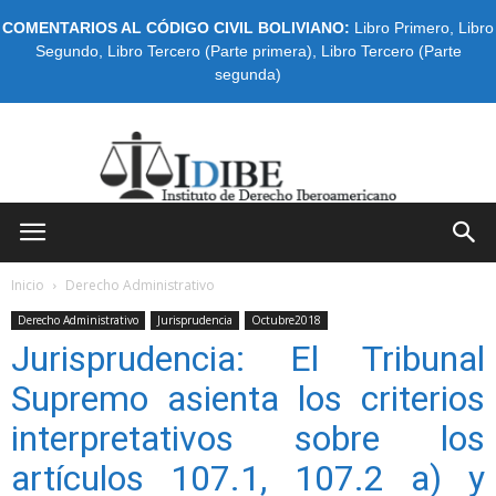
COMENTARIOS AL CÓDIGO CIVIL BOLIVIANO:
Libro Primero
,
Libro
Segundo
,
Libro Tercero (Parte primera)
,
Libro Tercero (Parte
segunda)
IDIBE
Inicio
Derecho Administrativo
Derecho Administrativo
Jurisprudencia
Octubre2018
Jurisprudencia: El Tribunal
Supremo asienta los criterios
interpretativos sobre los
artículos 107.1, 107.2 a) y