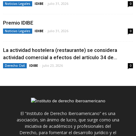
IDIBE
-
julio 31, 2026
Noticias Legales
0
Premio IDIBE
IDIBE
-
julio 31, 2026
Noticias Legales
0
La actividad hostelera (restaurante) se considera
actividad comercial a efectos del artículo 34 de...
IDIBE
-
julio 23, 2026
Derecho Civil
0
El “Instituto de Derecho Iberoamericano” es una
asociación, sin ánimo de lucro, que surge como una
iniciativa de académicos y profesionales del
Derecho, para fomentar el desarrollo jurídico y el