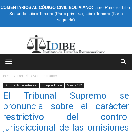
COMENTARIOS AL CÓDIGO CIVIL BOLIVIANO:
Libro Primero
,
Libro
Segundo
,
Libro Tercero (Parte primera)
,
Libro Tercero (Parte
segunda)
IDIBE
Inicio
Derecho Administrativo
Derecho Administrativo
Jurisprudencia
Mayo 2022
El Tribunal Supremo se
pronuncia sobre el carácter
restrictivo del control
jurisdiccional de las omisiones