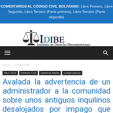
COMENTARIOS AL CÓDIGO CIVIL BOLIVIANO:
Libro Primero
,
Libro
Segundo
,
Libro Tercero (Parte primera)
,
Libro Tercero (Parte
segunda)
IDIBE
Inicio
Abril 2025
Abril 2025
Derecho Civil
Derechos Reales
Jurisprudencia
Avalada la advertencia de un
administrador a la comunidad
sobre unos antiguos inquilinos
desalojados por impago que