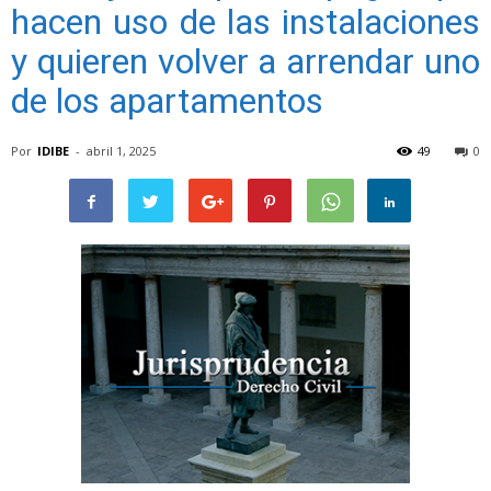
hacen uso de las instalaciones
y quieren volver a arrendar uno
de los apartamentos
Por
IDIBE
-
abril 1, 2025
49
0