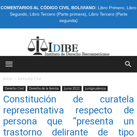
COMENTARIOS AL CÓDIGO CIVIL BOLIVIANO:
Libro Primero
,
Libro
Segundo
,
Libro Tercero (Parte primera)
,
Libro Tercero (Parte
segunda)
IDIBE
Inicio
Derecho Civil
Derecho Civil
Derecho de la familia
Junio 2022
Jurisprudencia
Constitución de curatela
representativa respecto de
persona que “presenta un
trastorno delirante de tipo