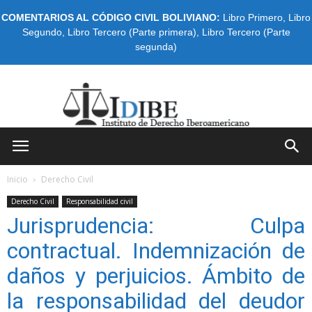
COMENTARIOS AL CÓDIGO CIVIL BOLIVIANO:
Libro Primero
,
Libro
Segundo
,
Libro Tercero (Parte primera)
,
Libro Tercero (Parte
segunda)
IDIBE
Inicio
Derecho Civil
Derecho Civil
Responsabilidad civil
Jurisprudencia: Culpa
contractual. Indemnización de
daños y perjuicios. Ámbito de
la responsabilidad del deudor