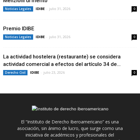
Menzioni di merito
IDIBE
-
julio 31, 2026
Noticias Legales
0
Premio IDIBE
IDIBE
-
julio 31, 2026
Noticias Legales
0
La actividad hostelera (restaurante) se considera
actividad comercial a efectos del artículo 34 de...
IDIBE
-
julio 23, 2026
Derecho Civil
0
El “Instituto de Derecho Iberoamericano” es una
asociación, sin ánimo de lucro, que surge como una
iniciativa de académicos y profesionales del