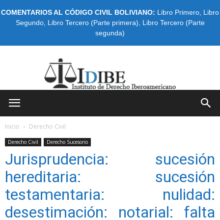
COMENTARIOS AL CÓDIGO CIVIL BOLIVIANO:
Libro Primero
,
Libro
Segundo
,
Libro Tercero (Parte primera)
,
Libro Tercero (Parte
segunda)
IDIBE
Inicio
Derecho Civil
Derecho Civil
Derecho Sucesorio
Jurisprudencia: sucesión
hereditaria: sucesión
testamentaria: nulidad:
desestimación: notarial: falta