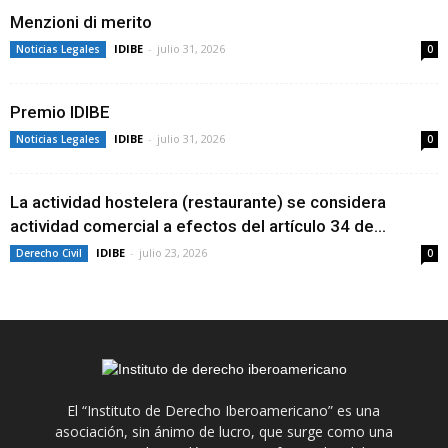
Menzioni di merito
IDIBE
-
julio 31, 2026
Noticias Legales
0
Premio IDIBE
IDIBE
-
julio 31, 2026
Noticias Legales
0
La actividad hostelera (restaurante) se considera
actividad comercial a efectos del artículo 34 de...
IDIBE
-
julio 23, 2026
Derecho Civil
0
El “Instituto de Derecho Iberoamericano” es una
asociación, sin ánimo de lucro, que surge como una