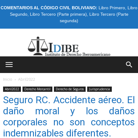
COMENTARIOS AL CÓDIGO CIVIL BOLIVIANO:
Libro Primero
,
Libro
Segundo
,
Libro Tercero (Parte primera)
,
Libro Tercero (Parte
segunda)
IDIBE
Inicio
Abril2022
Abril2022
Derecho Mercantil
Derecho de Seguros
Jurisprudencia
Seguro RC. Accidente aéreo. El
daño moral y los daños
corporales no son conceptos
indemnizables diferentes.