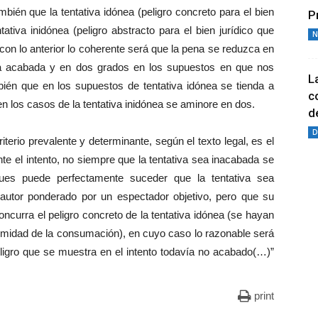
ién que la tentativa idónea (peligro concreto para el bien
P
ativa inidónea (peligro abstracto para el bien jurídico que
N
 con lo anterior lo coherente será que la pena se reduzca en
va acabada y en dos grados en los supuestos en que nos
L
bién que en los supuestos de tentativa idónea se tienda a
c
en los casos de la tentativa inidónea se aminore en dos.
de
D
erio prevalente y determinante, según el texto legal, es el
rente el intento, no siempre que la tentativa sea inacabada se
pues puede perfectamente suceder que la tentativa sea
 autor ponderado por un espectador objetivo, pero que su
curra el peligro concreto de la tentativa idónea (se hayan
ximidad de la consumación), en cuyo caso lo razonable será
eligro que se muestra en el intento todavía no acabado(…)”
print