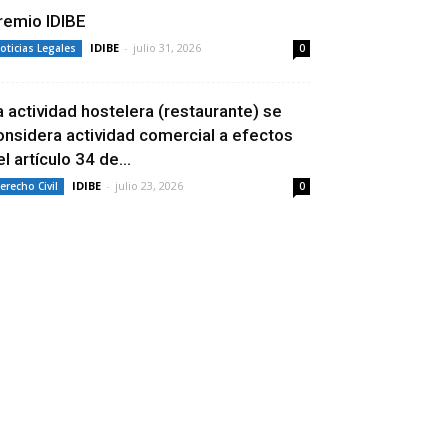
remio IDIBE
IDIBE
-
julio 31, 2026
oticias Legales
0
a actividad hostelera (restaurante) se
onsidera actividad comercial a efectos
l artículo 34 de...
IDIBE
-
julio 23, 2026
erecho Civil
0