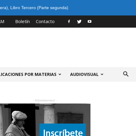
era)
,
Libro Tercero (Parte segunda)
AM
Boletín
Contacto
LICACIONES POR MATERIAS
AUDIOVISUAL
- Advertisement -