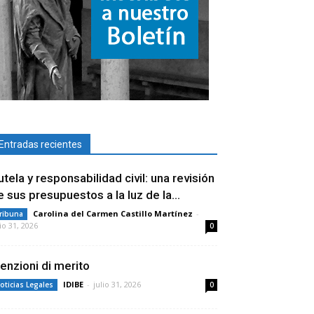
Entradas recientes
utela y responsabilidad civil: una revisión
e sus presupuestos a la luz de la...
Carolina del Carmen Castillo Martínez
-
ribuna
lio 31, 2026
0
enzioni di merito
IDIBE
-
julio 31, 2026
oticias Legales
0