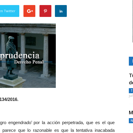
en Twitter
T
d
T
ju
2134/2016.
M
N
ligro engendrado’ por la acción perpetrada, que es el que
 parece que lo razonable es que la tentativa inacabada