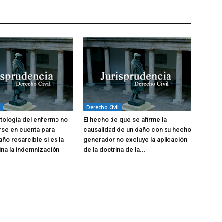
l
Derecho Civil
atología del enfermo no
El hecho de que se afirme la
rse en cuenta para
causalidad de un daño con su hecho
año resarcible si es la
generador no excluye la aplicación
na la indemnización
de la doctrina de la...