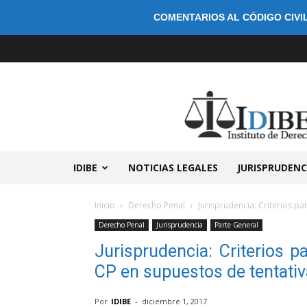
COMENTARIOS AL CÓDIGO CIVIL
IDIBE
NOTICIAS LEGALES
JURISPRUDENC
Inicio
Derecho Penal
Jurisprudencia: Criterios par
Derecho Penal
Jurisprudencia
Parte General
Jurisprudencia: Criterios pa
CP en supuestos de tentati
Por
IDIBE
-
diciembre 1, 2017