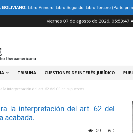
 BOLIVIANO:
Libro Primero
,
Libro Segundo
,
Libro Tercero (Parte prim
viernes 07 de agosto de 2026, 05:53:47 
IDIBE
IA
TRIBUNA
CUESTIONES DE INTERÉS JURÍDICO
PUB
a la interpretación del art. 62 del CP en supuestos...
ra la interpretación del art. 62 del
va acabada.
1246
0