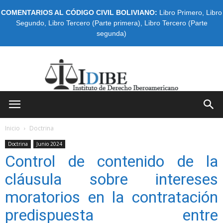
COMENTARIOS AL CÓDIGO CIVIL BOLIVIANO:
Libro Primero
,
Libro
Segundo
,
Libro Tercero (Parte primera)
,
Libro Tercero (Parte
segunda)
IDIBE
Inicio
Doctrina
Doctrina
Junio 2024
Control de contenido de la
cláusula sobre intereses
moratorios en la contratación
predispuesta entre