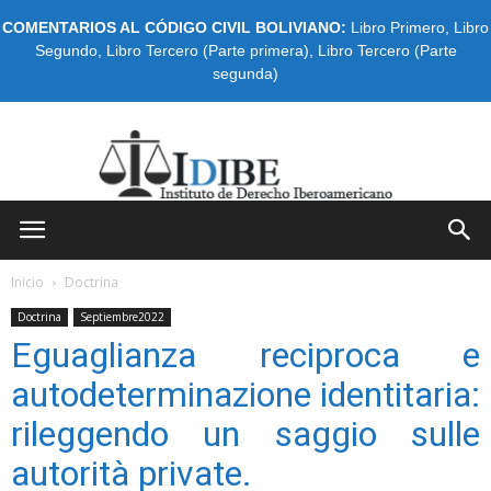
COMENTARIOS AL CÓDIGO CIVIL BOLIVIANO:
Libro Primero
,
Libro
Segundo
,
Libro Tercero (Parte primera)
,
Libro Tercero (Parte
segunda)
IDIBE
Inicio
Doctrina
Doctrina
Septiembre2022
Eguaglianza reciproca e
autodeterminazione identitaria:
rileggendo un saggio sulle
autorità private.