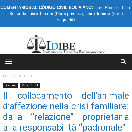
COMENTARIOS AL CÓDIGO CIVIL BOLIVIANO:
Libro Primero
,
Libro
Segundo
,
Libro Tercero (Parte primera)
,
Libro Tercero (Parte
segunda)
IDIBE
Inicio
Doctrina
Doctrina
Marzo 2023
Il collocamento dell’animale
d’affezione nella crisi familiare:
dalla “relazione” proprietaria
alla responsabilità “padronale”