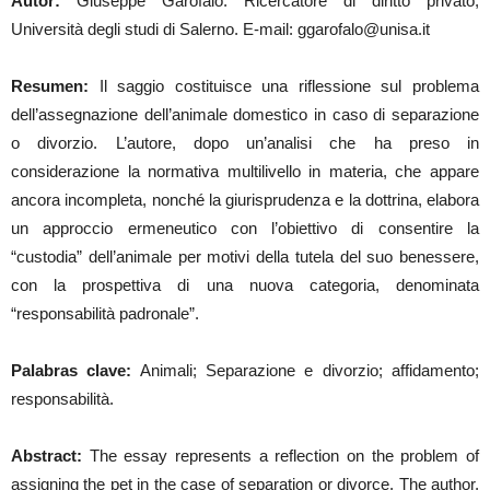
Autor:
Giuseppe Garofalo. Ricercatore di diritto privato,
Università degli studi di Salerno. E-mail: ggarofalo@unisa.it
Resumen:
Il saggio costituisce una riflessione sul problema
dell’assegnazione dell’animale domestico in caso di separazione
o divorzio. L’autore, dopo un’analisi che ha preso in
considerazione la normativa multilivello in materia, che appare
ancora incompleta, nonché la giurisprudenza e la dottrina, elabora
un approccio ermeneutico con l’obiettivo di consentire la
“custodia” dell’animale per motivi della tutela del suo benessere,
con la prospettiva di una nuova categoria, denominata
“responsabilità padronale”.
Palabras clave:
Animali; Separazione e divorzio; affidamento;
responsabilità.
Abstract:
The essay represents a reflection on the problem of
assigning the pet in the case of separation or divorce. The author,