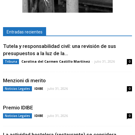
Entradas recientes
Tutela y responsabilidad civil: una revisión de sus
presupuestos a la luz de la...
Carolina del Carmen Castillo Martínez
-
julio 31, 2026
Tribuna
0
Menzioni di merito
IDIBE
-
julio 31, 2026
Noticias Legales
0
Premio IDIBE
IDIBE
-
julio 31, 2026
Noticias Legales
0
La actividad hostelera (restaurante) se considera