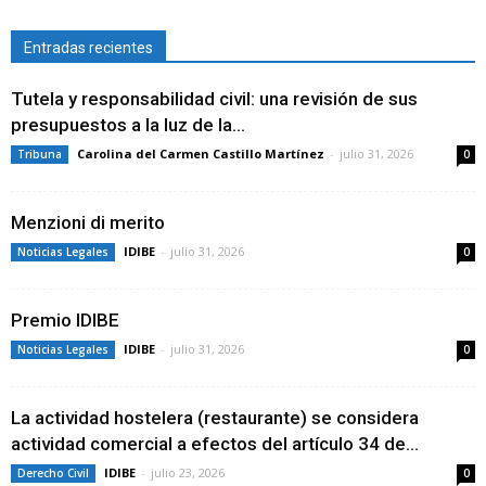
Entradas recientes
Tutela y responsabilidad civil: una revisión de sus
presupuestos a la luz de la...
Carolina del Carmen Castillo Martínez
-
julio 31, 2026
Tribuna
0
Menzioni di merito
IDIBE
-
julio 31, 2026
Noticias Legales
0
Premio IDIBE
IDIBE
-
julio 31, 2026
Noticias Legales
0
La actividad hostelera (restaurante) se considera
actividad comercial a efectos del artículo 34 de...
IDIBE
-
julio 23, 2026
Derecho Civil
0