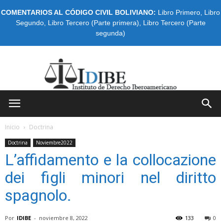
COMENTARIOS AL CÓDIGO CIVIL BOLIVIANO:
Libro Primero
,
Libro
Segundo
,
Libro Tercero (Parte primera)
,
Libro Tercero (Parte
segunda)
IDIBE
Inicio
Doctrina
Doctrina
Noviembre2022
L’affidamento e la collocazione
dei figli minori nel diritto
spagnolo.
Por
IDIBE
-
noviembre 8, 2022
133
0