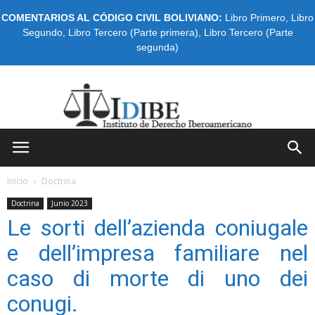
COMENTARIOS AL CÓDIGO CIVIL BOLIVIANO:
Libro Primero
,
Libro
Segundo
,
Libro Tercero (Parte primera)
,
Libro Tercero (Parte
segunda)
IDIBE
Inicio
Doctrina
Doctrina
Junio 2023
Le sorti dell’azienda coniugale
e dell’impresa familiare nel
caso di morte di uno dei
conugi.