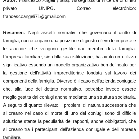
Autor:
Francesco Angeli (Italia). Assegnista di Ricerca di diritto
privato UNIPG. Correo electrónico:
francescoangeli71@gmail.com
Resumen:
Negli assetti normativi che governano il diritto di
famiglia, non occupano una posizione di giusto rilievo le imprese e
le aziende che vengono gestite dai membri della famiglia.
L’impresa familiare, sin dalla sua istituzione, ha avuto un utilizzo
significativo essendo un modello organizzativo ben delineato per
la gestione dell’attività imprenditoriale fondata sul lavoro dei
componenti della famiglia. Diverso è il caso dell’azienda coniugale
che, alla luce del dettato normativo, potrebbe invece essere
meglio gestita dai coniugi anche mediante una struttura societaria.
A seguito di quanto rilevato, i problemi di natura successoria che
si creano nel caso di morte di uno dei coniugi sono di difficile
soluzione stante la peculiarità dei rapporti, anche obbligatori, che
si creano tra i partecipanti dell’azienda coniugale e dell’impresa
familiare.