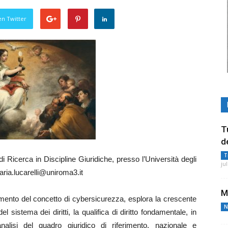
en Twitter
T
d
T
i Ricerca in Discipline Giuridiche, presso l’Università degli
ju
ria.lucarelli@uniroma3.it
M
amento del concetto di cybersicurezza, esplora la crescente
N
 sistema dei diritti, la qualifica di diritto fondamentale, in
’analisi del quadro giuridico di riferimento, nazionale e