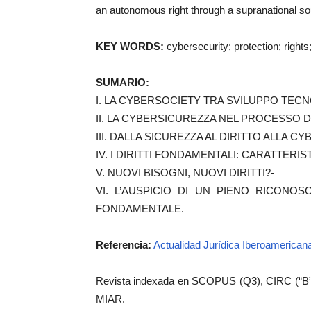
an autonomous right through a supranational so
KEY WORDS:
cybersecurity; protection; rights;
SUMARIO:
I. LA CYBERSOCIETY TRA SVILUPPO TECNO
II. LA CYBERSICUREZZA NEL PROCESSO D
III. DALLA SICUREZZA AL DIRITTO ALLA C
IV. I DIRITTI FONDAMENTALI: CARATTER
V. NUOVI BISOGNI, NUOVI DIRITTI?-
VI. L’AUSPICIO DI UN PIENO RICONO
FONDAMENTALE.
Referencia:
Actualidad Jurídica Iberoamerican
Revista indexada en SCOPUS (Q3), CIRC (“B”
MIAR.