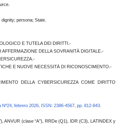
urce.
 dignity; persona; State.
LOGICO E TUTELA DEI DIRITTI.-
I AFFERMAZIONE DELLA SOVRANITÀ DIGITALE.-
YBERSICUREZZA.-
ISTICHE E NUOVE NECESSITÀ DI RICONOSCIMENTO.-
SCIMENTO DELLA CYBERSICUREZZA COME DIRITTO
a Nº24, febrero 2026, ISSN: 2386-4567, pp. 812-843.
), ANVUR (clase “A”), RRDe (Q1), IDR (C3), LATINDEX y