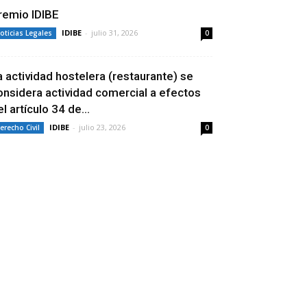
remio IDIBE
IDIBE
-
julio 31, 2026
oticias Legales
0
a actividad hostelera (restaurante) se
onsidera actividad comercial a efectos
l artículo 34 de...
IDIBE
-
julio 23, 2026
erecho Civil
0