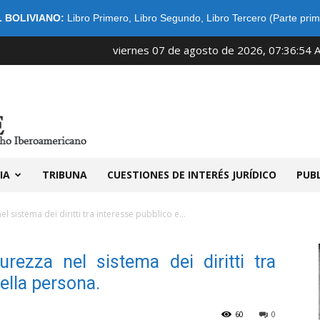
 BOLIVIANO:
Libro Primero
,
Libro Segundo
,
Libro Tercero (Parte prim
viernes 07 de agosto de 2026, 07:36:54 
IDIBE
IA
TRIBUNA
CUESTIONES DE INTERÉS JURÍDICO
PUB
l sistema dei diritti tra interesse pubblico e...
urezza nel sistema dei diritti tra
della persona.
60
0