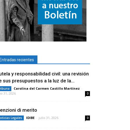
Entradas recientes
utela y responsabilidad civil: una revisión
e sus presupuestos a la luz de la...
Carolina del Carmen Castillo Martínez
-
ribuna
lio 31, 2026
0
enzioni di merito
IDIBE
-
julio 31, 2026
oticias Legales
0