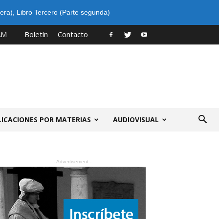
era)
,
Libro Tercero (Parte segunda)
AM
Boletín
Contacto
LICACIONES POR MATERIAS
AUDIOVISUAL
- Advertisement -