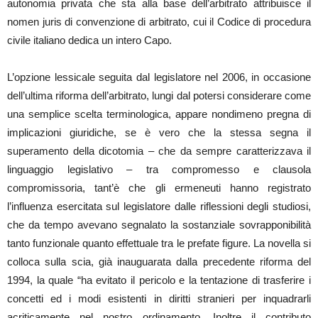
autonomia privata che sta alla base dell’arbitrato attribuisce il
nomen juris di convenzione di arbitrato, cui il Codice di procedura
civile italiano dedica un intero Capo.
L’opzione lessicale seguita dal legislatore nel 2006, in occasione
dell’ultima riforma dell’arbitrato, lungi dal potersi considerare come
una semplice scelta terminologica, appare nondimeno pregna di
implicazioni giuridiche, se è vero che la stessa segna il
superamento della dicotomia – che da sempre caratterizzava il
linguaggio legislativo – tra compromesso e clausola
compromissoria, tant’è che gli ermeneuti hanno registrato
l’influenza esercitata sul legislatore dalle riflessioni degli studiosi,
che da tempo avevano segnalato la sostanziale sovrapponibilità
tanto funzionale quanto effettuale tra le prefate figure. La novella si
colloca sulla scia, già inauguarata dalla precedente riforma del
1994, la quale “ha evitato il pericolo e la tentazione di trasferire i
concetti ed i modi esistenti in diritti stranieri per inquadrarli
acriticamente nel nostro ordinamento. Inoltre il contributo