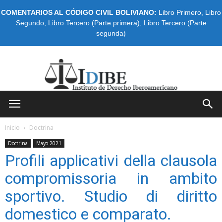
COMENTARIOS AL CÓDIGO CIVIL BOLIVIANO:
Libro Primero
,
Libro
Segundo
,
Libro Tercero (Parte primera)
,
Libro Tercero (Parte
segunda)
IDIBE
Inicio
Doctrina
Doctrina
Mayo 2021
Profili applicativi della clausola
compromissoria in ambito
sportivo. Studio di diritto
domestico e comparato.