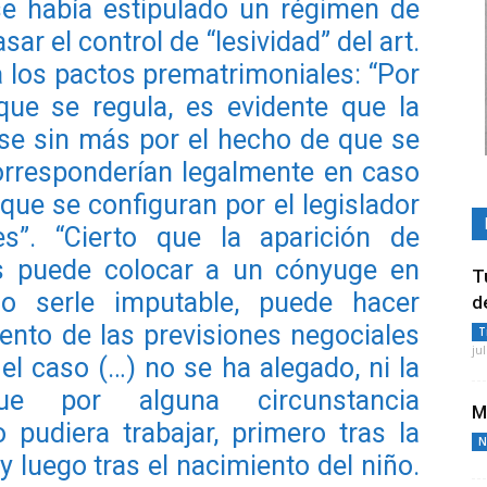
se había estipulado un régimen de
ar el control de “lesividad” del art.
a los pactos prematrimoniales: “Por
que se regula, es evidente que la
rse sin más por el hecho de que se
orresponderían legalmente en caso
 que se configuran por el legislador
s”. “Cierto que la aparición de
as puede colocar a un cónyuge en
T
o serle imputable, puede hacer
d
iento de las previsiones negociales
T
ju
el caso (…) no se ha alegado, ni la
ue por alguna circunstancia
M
 pudiera trabajar, primero tras la
N
 luego tras el nacimiento del niño.