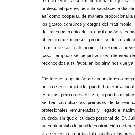
reconocieron ‘la suficiente formación y cuali
profesional que les permita satisfacer a día 
así como cooperar, de manera proporcional a 
los gastos comunes y cargas del matrimonio’. 
del reconocimiento de la cualificación y cap
obtención de ingresos propios y de la volun
cuantía de sus patrimonios, la renuncia prev
caso, tampoco se perjudican los intereses de
reconocidos a su favor, en los términos que y
Cierto que la aparición de circunstancias no 
por no serle imputable, puede hacer irracional
esposos, pero no es el caso, ni puede aceptar
se han cumplido las premisas de la renuncia
profesionales remuneradas y, llegado el naci
cuidado, sin que el cuidado personal del Sr. Jul
se contemplaba la posible contratación de terc
y la sentencia recurrida (al cuantificar las pre