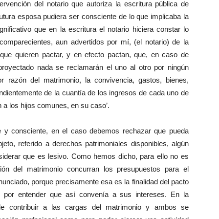
ervención del notario que autoriza la escritura pública de
futura esposa pudiera ser consciente de lo que implicaba la
ificativo que en la escritura el notario hiciera constar lo
comparecientes, aun advertidos por mí, (el notario) de la
que quieren pactar, y en efecto pactan, que, en caso de
o proyectado nada se reclamarán el uno al otro por ningún
 razón del matrimonio, la convivencia, gastos, bienes,
ndientemente de la cuantía de los ingresos de cada uno de
 a los hijos comunes, en su caso’.
bre y consciente, en el caso debemos rechazar que pueda
jeto, referido a derechos patrimoniales disponibles, algún
nsiderar que es lesivo. Como hemos dicho, para ello no es
ión del matrimonio concurran los presupuestos para el
unciado, porque precisamente esa es la finalidad del pacto
e por entender que así convenía a sus intereses. En la
de contribuir a las cargas del matrimonio y ambos se