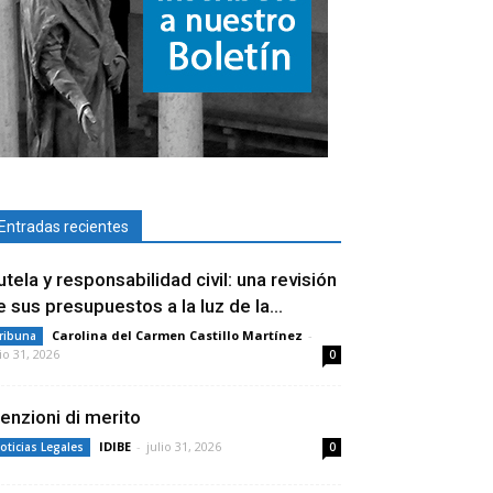
Entradas recientes
utela y responsabilidad civil: una revisión
e sus presupuestos a la luz de la...
Carolina del Carmen Castillo Martínez
-
ribuna
lio 31, 2026
0
enzioni di merito
IDIBE
-
julio 31, 2026
oticias Legales
0