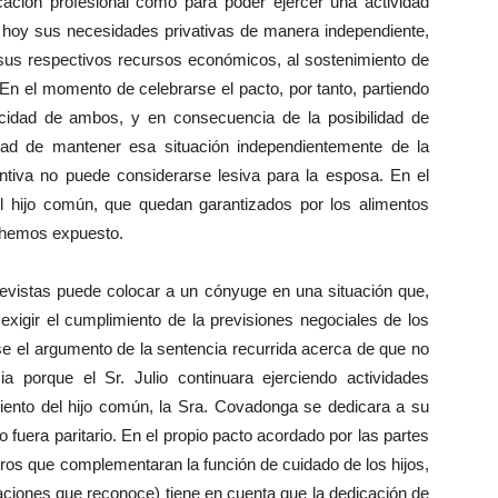
ficación profesional como para poder ejercer una actividad
de hoy sus necesidades privativas de manera independiente,
sus respectivos recursos económicos, al sostenimiento de
En el momento de celebrarse el pacto, por tanto, partiendo
acidad de ambos, y en consecuencia de la posibilidad de
tad de mantener esa situación independientemente de la
entiva no puede considerarse lesiva para la esposa. En el
l hijo común, que quedan garantizados por los alimentos
a hemos expuesto.
previstas puede colocar a un cónyuge en una situación que,
 exigir el cumplimiento de la previsiones negociales de los
se el argumento de la sentencia recurrida acerca de que no
 porque el Sr. Julio continuara ejerciendo actividades
miento del hijo común, la Sra. Covadonga se dedicara a su
io fuera paritario. En el propio pacto acordado por las partes
eros que complementaran la función de cuidado de los hijos,
staciones que reconoce) tiene en cuenta que la dedicación de