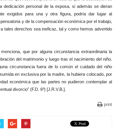
 la dedicación personal de la esposa, si además se dieran
te exigidos para una y otra figura, podría dar lugar al
mpensatoria y de la compensación económica por el trabajo,
a a tales derechos sea ineficaz, tal y como hemos advertido
 menciona, que por alguna circunstancia extraordinaria la
ebración del matrimonio y luego tras el nacimiento del niño.
una circunstancia fuera de lo común el cuidado del niño
asumida en exclusiva por la madre, la hubiera colocado, por
riedad económica que las partes no pudieron contemplar al
ual divorcio” (F.D. 6º) [J.R.V.B.].
print
r