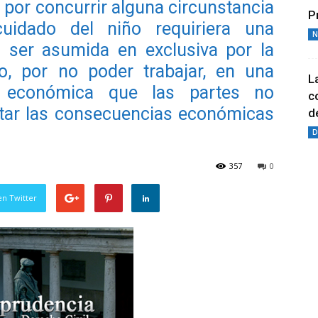
por concurrir alguna circunstancia
P
idado del niño requiriera una
N
l ser asumida en exclusiva por la
o, por no poder trabajar, en una
L
d económica que las partes no
c
ctar las consecuencias económicas
de
D
357
0
en Twitter