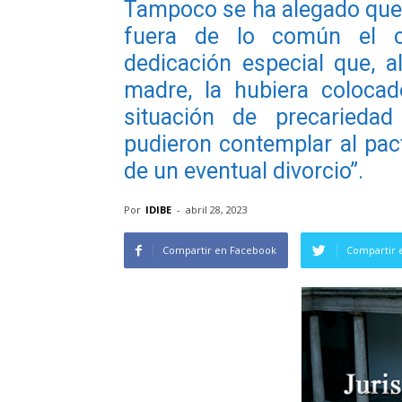
Tampoco se ha alegado que 
fuera de lo común el cu
dedicación especial que, a
madre, la hubiera colocad
situación de precarieda
pudieron contemplar al pa
de un eventual divorcio”.
Por
IDIBE
-
abril 28, 2023
Compartir en Facebook
Compartir 