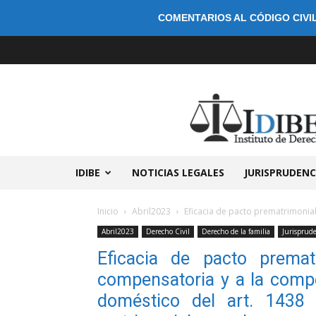
COMENTARIOS AL CÓDIGO CIVIL
IDIBE
NOTICIAS LEGALES
JURISPRUDENC
Inicio
Abril2023
Eficacia de pacto prematrimonial
Abril2023
Derecho Civil
Derecho de la familia
Jurisprud
Eficacia de pacto premat
compensatoria y a la compe
doméstico del art. 1438 