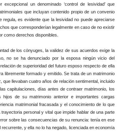
r excepcional un denominado ‘control de lesividad’ que
matrimoniales que incluyan contenido propio de un convenio
e regula, es evidente que la lesividad no puede apreciarse
echos que corresponderían legalmente en caso de no existir
dor como derechos disponibles.
untad de los cónyuges, la validez de sus acuerdos exige la
aso, no se ha denunciado por la esposa ningún vicio del
elación de superioridad del futuro esposo respecto de ella
ra libremente formado y emitido. Se trata de un matrimonio
 que llevaban cuatro años de relación sentimental, incluido
as capitulaciones, días antes de contraer matrimonio, los
s hijos de su matrimonio anterior e importantes cargas
riencia matrimonial fracasada y el conocimiento de lo que
trayectoria personal y vital que impide hablar de una parte
 error sobre las consecuencias de su renuncia: tenía en ese
recurrente, y ella no lo ha negado, licenciada en economía