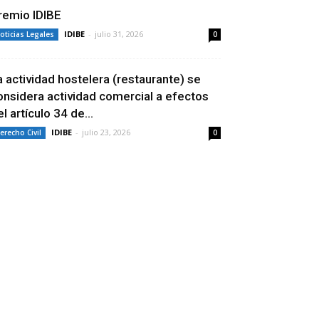
remio IDIBE
IDIBE
-
julio 31, 2026
oticias Legales
0
a actividad hostelera (restaurante) se
onsidera actividad comercial a efectos
l artículo 34 de...
IDIBE
-
julio 23, 2026
erecho Civil
0