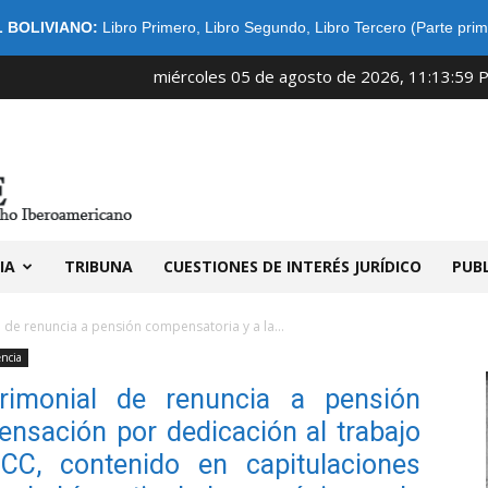
 BOLIVIANO:
Libro Primero
,
Libro Segundo
,
Libro Tercero (Parte prim
miércoles 05 de agosto de 2026, 11:13:59 
IDIBE
IA
TRIBUNA
CUESTIONES DE INTERÉS JURÍDICO
PUB
 de renuncia a pensión compensatoria y a la...
encia
rimonial de renuncia a pensión
nsación por dedicación al trabajo
CC, contenido en capitulaciones