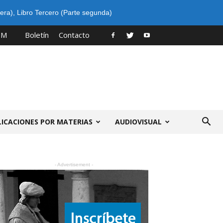
era)
,
Libro Tercero (Parte segunda)
PM
Boletín
Contacto
LICACIONES POR MATERIAS
AUDIOVISUAL
- Advertisement -