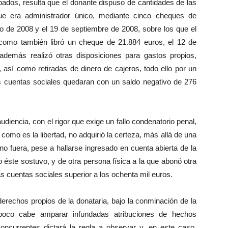
bados, resulta que el donante dispuso de cantidades de las
que era administrador único, mediante cinco cheques de
io de 2008 y el 19 de septiembre de 2008, sobre los que el
sí como también libró un cheque de 21.884 euros, el 12 de
además realizó otras disposiciones para gastos propios,
así como retiradas de dinero de cajeros, todo ello por un
as cuentas sociales quedaran con un saldo negativo de 276
audiencia, con el rigor que exige un fallo condenatorio penal,
 como es la libertad, no adquirió la certeza, más allá de una
no fuera, pese a hallarse ingresado en cuenta abierta de la
o éste sostuvo, y de otra persona física a la que abonó otra
as cuentas sociales superior a los ochenta mil euros.
derechos propios de la donataria, bajo la conminación de la
oco cabe amparar infundadas atribuciones de hechos
concurrentes dictará la regla a observar y, en este caso,