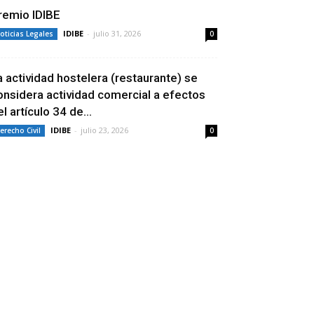
remio IDIBE
IDIBE
-
julio 31, 2026
oticias Legales
0
a actividad hostelera (restaurante) se
onsidera actividad comercial a efectos
l artículo 34 de...
IDIBE
-
julio 23, 2026
erecho Civil
0