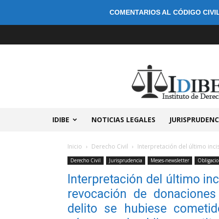
COMENTARIOS AL CÓDIGO CIVIL
IDIBE
NOTICIAS LEGALES
JURISPRUDENC
Inicio
Derecho Civil
Interpretación del último incis
Derecho Civil
Jurisprudencia
Meses-newsletter
Obligacio
Interpretación del último in
revocación de donaciones
delito se hubiese cometi