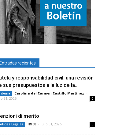
Entradas recientes
utela y responsabilidad civil: una revisión
e sus presupuestos a la luz de la...
Carolina del Carmen Castillo Martínez
-
ribuna
lio 31, 2026
0
enzioni di merito
IDIBE
-
julio 31, 2026
oticias Legales
0