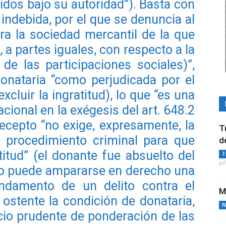
idos bajo su autoridad”). Basta con
 indebida, por el que se denuncia al
ra la sociedad mercantil de la que
 a partes iguales, con respecto a la
 de las participaciones sociales)”,
donataria “como perjudicada por el
excluir la ingratitud), lo que “es una
ional en la exégesis del art. 648.2
recepto “no exige, expresamente, la
T
 procedimiento criminal para que
d
titud” (el donante fue absuelto del
T
ju
oco puede ampararse en derecho una
undamento de un delito contra el
M
ostente la condición de donataria,
N
icio prudente de ponderación de las