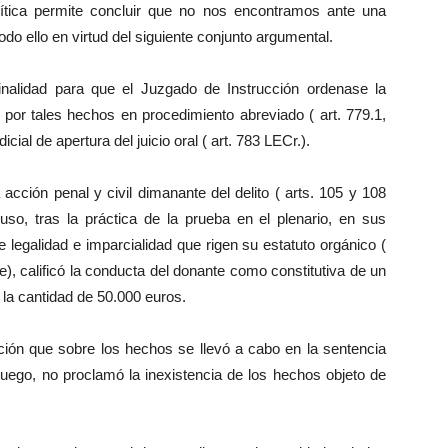
rítica permite concluir que no nos encontramos ante una
odo ello en virtud del siguiente conjunto argumental.
iminalidad para que el Juzgado de Instrucción ordenase la
 por tales hechos en procedimiento abreviado ( art. 779.1,
icial de apertura del juicio oral ( art. 783 LECr.).
 la acción penal y civil dimanante del delito ( arts. 105 y 108
uso, tras la práctica de la prueba en el plenario, en sus
de legalidad e imparcialidad que rigen su estatuto orgánico (
e), calificó la conducta del donante como constitutiva de un
n la cantidad de 50.000 euros.
ración que sobre los hechos se llevó a cabo en la sentencia
 luego, no proclamó la inexistencia de los hechos objeto de