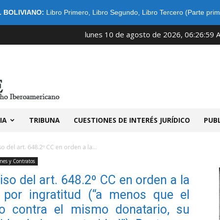
 BOLIVIANO:
Libro Primero
,
Libro Segundo
,
Libro Tercero (Parte prim
lunes 10 de agosto de 2026, 06:26:59 
IDIBE
IA
TRIBUNA
CUESTIONES DE INTERÉS JURÍDICO
PUB
o del art. 648.2º CC en orden a la...
nes y Contratos
ciso del art. 648.2º CC en orden a la
 por ingratitud (“a menos que el
do contra el mismo donatario, su