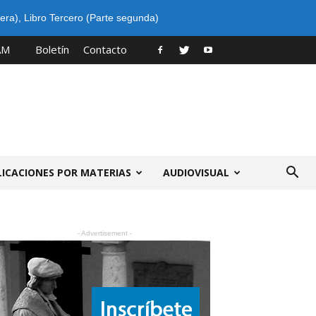
era)
,
Libro Tercero (Parte segunda)
AM
Boletín
Contacto
LICACIONES POR MATERIAS
AUDIOVISUAL
- Advertisement -