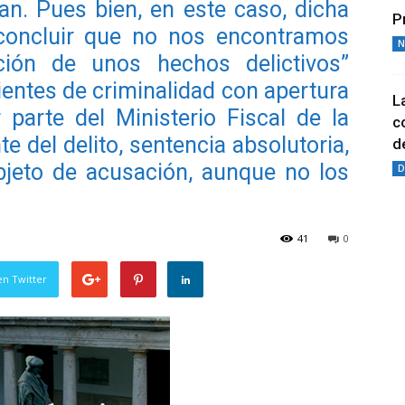
an. Pues bien, en este caso, dicha
P
e concluir que no nos encontramos
N
ción de unos hechos delictivos”
cientes de criminalidad con apertura
L
r parte del Ministerio Fiscal de la
c
te del delito, sentencia absolutoria,
de
jeto de acusación, aunque no los
D
41
0
en Twitter