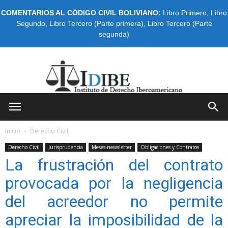
COMENTARIOS AL CÓDIGO CIVIL BOLIVIANO:
Libro Primero
,
Libro
Segundo
,
Libro Tercero (Parte primera)
,
Libro Tercero (Parte
segunda)
IDIBE
Inicio
Derecho Civil
Derecho Civil
Jurisprudencia
Meses-newsletter
Obligaciones y Contratos
La frustración del contrato
provocada por la negligencia
del acreedor no permite
apreciar la imposibilidad de la