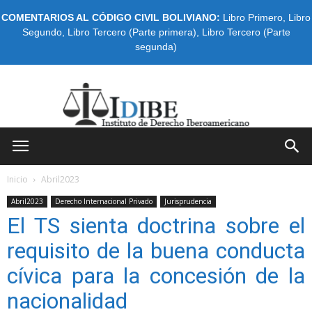
COMENTARIOS AL CÓDIGO CIVIL BOLIVIANO:
Libro Primero
,
Libro
Segundo
,
Libro Tercero (Parte primera)
,
Libro Tercero (Parte
segunda)
IDIBE
Inicio
Abril2023
Abril2023
Derecho Internacional Privado
Jurisprudencia
El TS sienta doctrina sobre el
requisito de la buena conducta
cívica para la concesión de la
nacionalidad