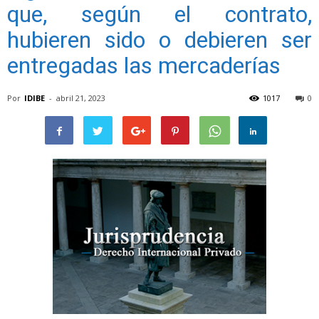
que, según el contrato,
hubieren sido o debieren ser
entregadas las mercaderías
Por
IDIBE
-
abril 21, 2023
1017
0