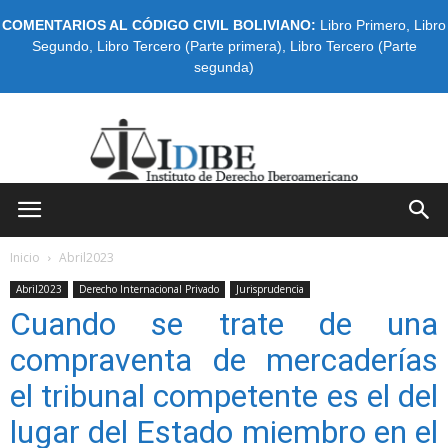
COMENTARIOS AL CÓDIGO CIVIL BOLIVIANO:
Libro Primero
,
Libro
Segundo
,
Libro Tercero (Parte primera)
,
Libro Tercero (Parte
segunda)
IDIBE
Inicio
Abril2023
Abril2023
Derecho Internacional Privado
Jurisprudencia
Cuando se trate de una
compraventa de mercaderías
el tribunal competente es el del
lugar del Estado miembro en el