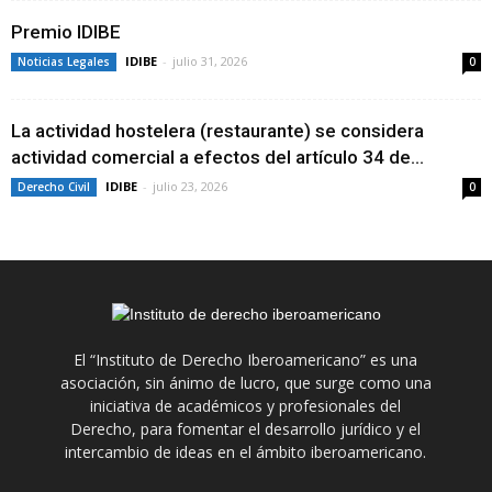
Premio IDIBE
IDIBE
-
julio 31, 2026
Noticias Legales
0
La actividad hostelera (restaurante) se considera
actividad comercial a efectos del artículo 34 de...
IDIBE
-
julio 23, 2026
Derecho Civil
0
El “Instituto de Derecho Iberoamericano” es una
asociación, sin ánimo de lucro, que surge como una
iniciativa de académicos y profesionales del
Derecho, para fomentar el desarrollo jurídico y el
intercambio de ideas en el ámbito iberoamericano.